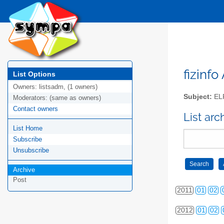
2002
01
02
2003
01
02
2004
01
02
2005
01
02
fizinfo
List Options
Owners:
listsadm, (1 owners)
2006
01
02
Subject:
EL
Moderators:
(same as owners)
2007
01
02
Contact owners
List arc
List Home
2008
01
02
Subscribe
2009
01
02
Unsubscribe
2010
01
02
Archive
Post
2011
01
02
2012
01
02