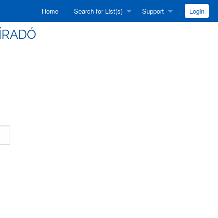
Home
Search for List(s)
Support
Login
HÍRADÓ