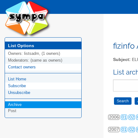
2000
01
02
fizinfo
List Options
Owners:
listsadm, (1 owners)
2001
01
02
Subject:
EL
Moderators:
(same as owners)
2002
01
02
Contact owners
List arc
List Home
2003
01
02
Subscribe
2004
01
02
Unsubscribe
2005
01
02
Archive
Post
2006
01
02
2007
01
02