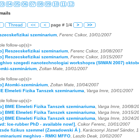
03
04
05
06
07
08
09
10
11
12
mails
03
04
05
06
07
08
09
10
11
12
l
Thread
<<
<
page # 1/4
>
>>
03
04
05
06
07
08
09
10
11
12
eszecskefizikai szeminarium
,
Ferenc Csikor, 10/01/2007
03
04
05
06
07
08
09
10
11
12
le follow-up(s)>
fo] Reszecskefizikai szeminarium
,
Ferenc Csikor, 10/08/2007
03
04
05
06
07
08
09
10
11
12
fo] Reszecskefizikai szeminarium
,
Ferenc Csikor, 10/15/2007
eghivo szegedi nanotechnologiai workshopra (SIWAN 2007) oktobe
03
04
05
06
07
08
09
10
11
12
tomki-szeminárium
,
Zoltan Mate, 10/01/2007
le follow-up(s)>
03
04
05
06
07
08
09
10
11
12
fo] Atomki-szeminárium
,
Zoltan Mate, 10/04/2007
ME Elmeleti Fizika Tanszek szeminariuma
,
Varga Imre, 10/01/2007
03
04
05
06
07
08
09
10
11
12
le follow-up(s)>
03
04
05
06
07
08
09
10
11
12
fo] BME Elmeleti Fizika Tanszek szeminariuma
,
Varga Imre, 10/08/2
fo] BME Elmeleti Fizika Tanszek szeminariuma
,
Varga Imre, 10/15/2
03
04
05
06
07
08
09
10
11
12
fo] BME Elmeleti Fizika Tanszek szeminariuma
,
Varga Imre, 10/24/2
wd: Ice-rubber PhD - available now!]
,
Csikor Ferenc, 10/01/2007
03
04
05
06
07
08
09
10
11
12
őzsde fizikus szemmel (Zawadowski Á )
,
Karácsonyi József Sándor, 
zeminariumi meghivo - RMKI MFFO
,
Laszlo Deak, 10/02/2007