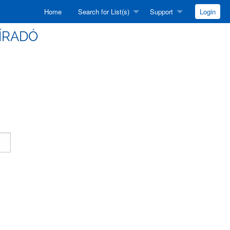
Home
Search for List(s)
Support
Login
HÍRADÓ