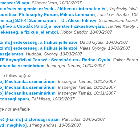
ermeszet Vilaga
,
Silberer Vera, 10/02/2007
03
04
05
06
07
08
09
10
11
12
tvenéves megemlékezések - élőben az interneten is!
,
Tepliczky Istv
heoretical Philosophy Forum, Miklos Lehmann
,
Laszlo E. Szabo, 10
03
04
05
06
07
08
09
10
11
12
eminar] SZFKI Szeminarium -- Dr. Alexei Filinov
,
Szeminarium koordi
eghívó a Csodák Palotája monstre Fizikashow-jára
,
Härtlein Károly,
03
04
05
06
07
08
09
10
11
12
dekesseg, a fizikus jellemzoi
,
Hóbor Sándor, 10/03/2007
03
04
05
06
07
08
09
10
11
12
izinfo] erdekesseg, a fizikus jellemzoi
,
David Gyula, 10/03/2007
izinfo] erdekesseg, a fizikus jellemzoi
,
Válas György, 10/03/2007
03
04
05
06
07
08
09
10
11
12
yaszjelentes
,
Hudoba, Gyorgy, 10/03/2007
LTE Anyagfizikai Tanszék Szeminárium - Radnai Gyula
,
Csikor Feren
echanika szeminárium
,
Insperger Tamás, 10/04/2007
03
04
05
06
07
08
09
10
11
12
le follow-up(s)>
03
04
05
06
07
08
09
10
11
12
fo] Mechanika szeminárium
,
Insperger Tamás, 10/12/2007
fo] Mechanika szeminárium
,
Insperger Tamás, 10/18/2007
03
04
05
06
07
08
09
10
11
12
fo] Mechanika szeminárium
,
Insperger Tamás, 10/31/2007
iztonsagi spam
,
Pál Hidas, 10/05/2007
e not available
e: [Fizinfo] Biztonsagi spam
,
Pál Hidas, 10/05/2007
Fwd: meghivo]
,
stirling andras, 10/05/2007