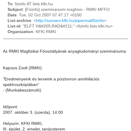
To
: fizinfo AT lists.kfki.hu
Subject
: [Fizinfo] szeminariumi meghivo - RMKI MFFO
Date
: Tue, 02 Oct 2007 07:47:17 +0100
List-archive
: <
http://sunserv.kfki.hu/pipermail/fizinfo
>
List-id
: "ELFT H&#205;RAD&#211;" <fizinfo.lists.kfki.hu>
Organization
: KFKI RMKI
Az RMKI Magfizikai Főosztályának anyagtudományi szemináriuma:
Kajcsos Zsolt (RMKI)
"Eredményeink és terveink a poiztonron annihilációs
spektroszkópiában"
- (Munkabeszámoló)
Időpont:
2007. október 3. (szerda), 14.00
Helyszín: KFKI RMKI,
III. épület, 2. emelet, tanácsterem