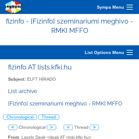
Sympa Menu
fizinfo - [Fizinfo] szeminariumi meghivo -
RMKI MFFO
List Options Menu
fizinfo AT lists.kfki.hu
Subject:
ELFT HÍRADÓ
List archive
[Fizinfo] szeminariumi meghivo - RMKI MFFO
Chronological
Thread
<
Chronological
>
<
Thread
>
From
: Laszlo Deak <deak AT rmki.kfki.hu>