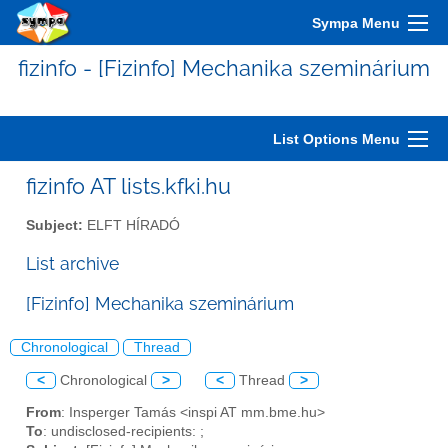
Sympa Menu
fizinfo - [Fizinfo] Mechanika szeminárium
List Options Menu
fizinfo AT lists.kfki.hu
Subject:
ELFT HÍRADÓ
List archive
[Fizinfo] Mechanika szeminárium
Chronological
Thread
<
Chronological
>
<
Thread
>
From
: Insperger Tamás <inspi AT mm.bme.hu>
To
: undisclosed-recipients: ;