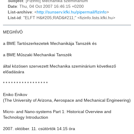
Subject
: [Fizinfo] Mechanika szeminárium
Date
: Thu, 04 Oct 2007 16:46:15 +0200
List-archive
: <
http://sunserv.kfki.hu/pipermail/fizinfo
>
List-id
: "ELFT H&#205;RAD&#211;" <fizinfo.lists.kfki.hu>
MEGHÍVÓ
a BME Tartószerkezetek Mechanikája Tanszék és
a BME Műszaki Mechanikai Tanszék
által közösen szervezett Mechanika szeminárium következő
előadására
* * * * * * * * * * * * * * * * *
Eniko Enikov
(The University of Arizona, Aerospace and Mechanical Engineering)
Micro- and Nano-systems Part 1: Historical Overview and
Technology Introduction
2007. október. 11. csütörtök 14.15 óra