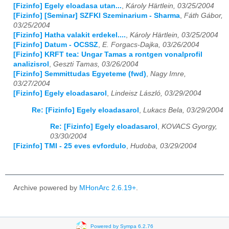
[Fizinfo] Egely eloadasa utan...
,
Károly Härtlein, 03/25/2004
[Fizinfo] [Seminar] SZFKI Szeminarium - Sharma
,
Fáth Gábor,
03/25/2004
[Fizinfo] Hatha valakit erdekel....
,
Károly Härtlein, 03/25/2004
[Fizinfo] Datum - OCSSZ
,
E. Forgacs-Dajka, 03/26/2004
[Fizinfo] KRFT tea: Ungar Tamas a rontgen vonalprofil
analizisrol
,
Geszti Tamas, 03/26/2004
[Fizinfo] Semmittudas Egyeteme (fwd)
,
Nagy Imre,
03/27/2004
[Fizinfo] Egely eloadasarol
,
Lindeisz László, 03/29/2004
Re: [Fizinfo] Egely eloadasarol
,
Lukacs Bela, 03/29/2004
Re: [Fizinfo] Egely eloadasarol
,
KOVACS Gyorgy,
03/30/2004
[Fizinfo] TMI - 25 eves evfordulo
,
Hudoba, 03/29/2004
Archive powered by
MHonArc 2.6.19+
.
Powered by Sympa 6.2.76