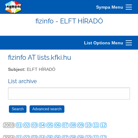
Sympa Menu
fizinfo - ELFT HÍRADÓ
List Options Menu
fizinfo AT lists.kfki.hu
Subject:
ELFT HÍRADÓ
List archive
2000
01
02
03
04
05
06
07
08
09
10
11
12
2001
01
02
03
04
05
06
07
08
09
10
11
12
2002
01
02
03
04
05
06
07
08
09
10
11
12
2003
01
02
03
04
05
06
07
08
09
10
11
12
2004
01
02
03
04
05
06
07
08
09
10
11
12