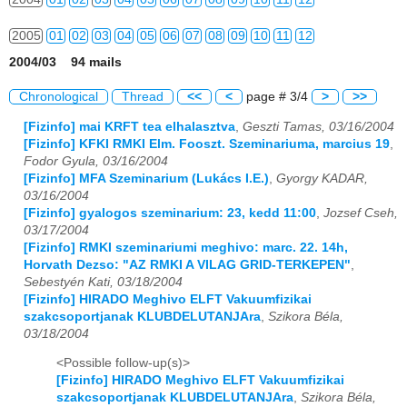
2005
01
02
03
04
05
06
07
08
09
10
11
12
2004/03 94 mails
2006
01
02
03
04
05
06
07
08
09
10
11
12
Chronological
Thread
<<
<
page # 3/4
>
>>
2007
01
02
03
04
05
06
07
08
09
10
11
12
[Fizinfo] mai KRFT tea elhalasztva
,
Geszti Tamas, 03/16/2004
[Fizinfo] KFKI RMKI Elm. Fooszt. Szeminariuma, marcius 19
,
2008
01
02
03
04
05
06
07
08
09
10
11
12
Fodor Gyula, 03/16/2004
[Fizinfo] MFA Szeminarium (Lukács I.E.)
,
Gyorgy KADAR,
2009
01
02
03
04
05
06
07
08
09
10
11
12
03/16/2004
[Fizinfo] gyalogos szeminarium: 23, kedd 11:00
,
Jozsef Cseh,
2010
01
02
03
04
05
06
07
08
09
10
11
12
03/17/2004
[Fizinfo] RMKI szeminariumi meghivo: marc. 22. 14h,
2011
01
02
03
04
05
06
07
08
09
10
11
12
Horvath Dezso: "AZ RMKI A VILAG GRID-TERKEPEN"
,
Sebestyén Kati, 03/18/2004
2012
01
02
03
04
05
06
07
08
09
10
11
12
[Fizinfo] HIRADO Meghivo ELFT Vakuumfizikai
szakcsoportjanak KLUBDELUTANJAra
,
Szikora Béla,
2013
01
02
03
04
05
06
07
08
09
10
11
12
03/18/2004
<Possible follow-up(s)>
2014
01
02
03
04
05
06
07
08
09
10
11
12
[Fizinfo] HIRADO Meghivo ELFT Vakuumfizikai
szakcsoportjanak KLUBDELUTANJAra
,
Szikora Béla,
2015
01
02
03
04
05
06
07
08
09
10
11
12