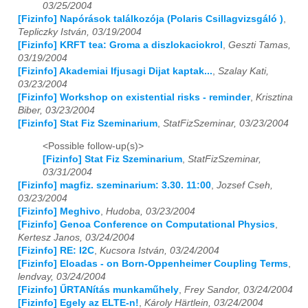
03/25/2004
[Fizinfo] Napórások találkozója (Polaris Csillagvizsgáló )
,
2016
01
02
03
04
05
06
07
08
09
10
11
12
Tepliczky István, 03/19/2004
[Fizinfo] KRFT tea: Groma a diszlokaciokrol
,
Geszti Tamas,
2017
01
02
03
04
05
06
07
08
09
10
11
12
03/19/2004
[Fizinfo] Akademiai Ifjusagi Dijat kaptak...
,
Szalay Kati,
2018
01
02
03
04
05
06
07
08
09
10
11
12
03/23/2004
[Fizinfo] Workshop on existential risks - reminder
,
Krisztina
2019
01
02
03
04
05
06
07
08
09
10
11
12
Biber, 03/23/2004
[Fizinfo] Stat Fiz Szeminarium
,
StatFizSzeminar, 03/23/2004
2020
01
02
03
04
05
06
07
08
09
10
11
12
<Possible follow-up(s)>
[Fizinfo] Stat Fiz Szeminarium
,
StatFizSzeminar,
2021
01
02
03
04
05
06
07
08
09
10
11
12
03/31/2004
[Fizinfo] magfiz. szeminarium: 3.30. 11:00
,
Jozsef Cseh,
2022
01
02
03
04
05
06
07
08
09
10
11
12
03/23/2004
[Fizinfo] Meghivo
,
Hudoba, 03/23/2004
2023
01
02
03
04
05
06
07
08
09
10
11
12
[Fizinfo] Genoa Conference on Computational Physics
,
Kertesz Janos, 03/24/2004
2024
01
02
03
04
05
06
07
08
09
10
11
12
[Fizinfo] RE: I2C
,
Kucsora István, 03/24/2004
[Fizinfo] Eloadas - on Born-Oppenheimer Coupling Terms
,
lendvay, 03/24/2004
2025
01
02
03
04
05
06
07
08
09
10
11
12
[Fizinfo] ŰRTANítás munkaműhely
,
Frey Sandor, 03/24/2004
[Fizinfo] Egely az ELTE-n!
,
Károly Härtlein, 03/24/2004
2026
01
02
03
04
05
06
07
08
09
10
11
12