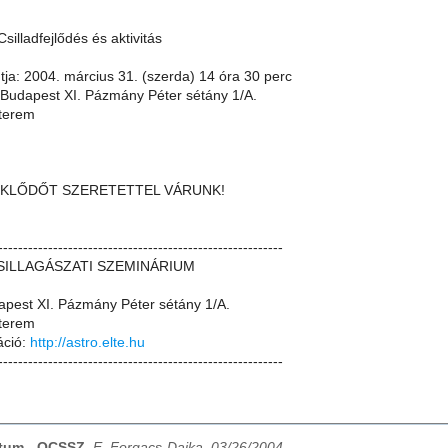
silladfejlődés és aktivitás
tja: 2004. március 31. (szerda) 14 óra 30 perc
 Budapest XI. Pázmány Péter sétány 1/A.
 terem
KLŐDŐT SZERETETTEL VÁRUNK!
---------------------------------------------------------
ILLAGÁSZATI SZEMINÁRIUM
apest XI. Pázmány Péter sétány 1/A.
 terem
áció:
http://astro.elte.hu
---------------------------------------------------------
atum - OCSSZ
,
E. Forgacs-Dajka, 03/26/2004