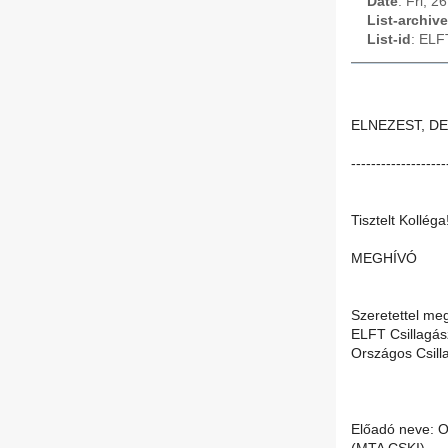
Date
: Fri, 
List-archive
List-id
: ELF
ELNEZEST, DE
-------------------
Tisztelt Kolléga
MEGHÍVÓ
Szeretettel me
ELFT Csillagász
Országos Csill
Előadó neve: O