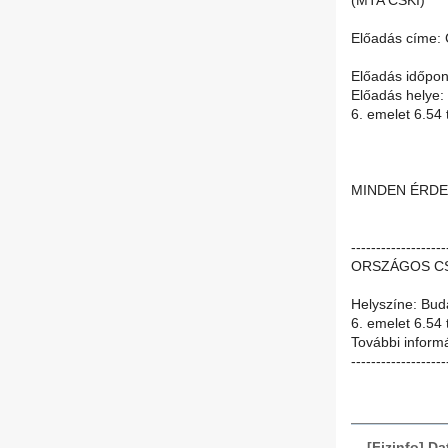
(MTA CSKI)
Előadás címe: C
Előadás időpon
Előadás helye:
6. emelet 6.54
MINDEN ÉRDE
-------------------
ORSZÁGOS CS
Helyszíne: Bud
6. emelet 6.54
További inform
-------------------
[Fizinfo] D