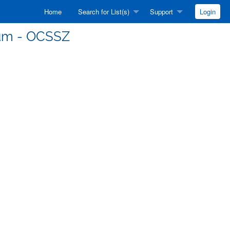
Home
Search for List(s)
Support
Login
atum - OCSSZ