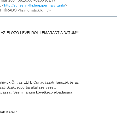
26 Mar 2004 08:10:00 +0100 (CET)
: <
http://sunserv.kfki.hu/pipermail/fizinfo
>
T HÍRADÓ <fizinfo.lists.kfki.hu>
 AZ ELOZO LEVELROL LEMARADT A DATUM!!!
---------------------------------------------------------
!
ghívjuk Önt az ELTE Csillagászati Tanszék és az
ati Szakcsoportja által szervezett
agászati Szeminárium következő előadására.
láh Katalin