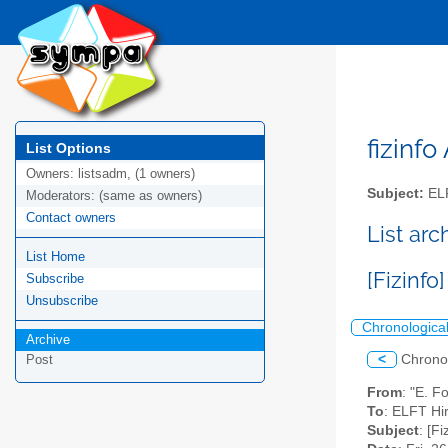
fizinfo
List Options
Owners:
listsadm, (1 owners)
Subject:
EL
Moderators:
(same as owners)
Contact owners
List arc
List Home
[Fizinf
Subscribe
Unsubscribe
Chronologica
Archive
<
Chrono
Post
From
: "E. F
To
: ELFT Hir
Subject
: [F