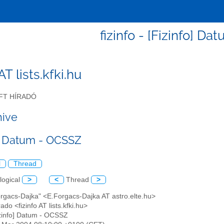
fizinfo - [Fizinfo] D
 AT lists.kfki.hu
FT HÍRADÓ
hive
o] Datum - OCSSZ
l
Thread
logical
>
<
Thread
>
orgacs-Dajka" <E.Forgacs-Dajka AT astro.elte.hu>
ado <fizinfo AT lists.kfki.hu>
izinfo] Datum - OCSSZ