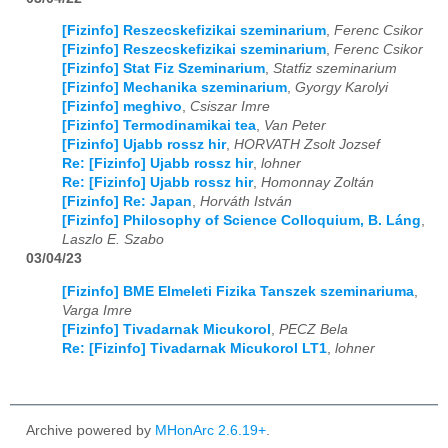
[Fizinfo] Reszecskefizikai szeminarium
,
Ferenc Csikor
2026
01
02
03
04
05
06
07
08
09
10
11
12
[Fizinfo] Reszecskefizikai szeminarium
,
Ferenc Csikor
[Fizinfo] Stat Fiz Szeminarium
,
Statfiz szeminarium
[Fizinfo] Mechanika szeminarium
,
Gyorgy Karolyi
[Fizinfo] meghivo
,
Csiszar Imre
[Fizinfo] Termodinamikai tea
,
Van Peter
[Fizinfo] Ujabb rossz hir
,
HORVATH Zsolt Jozsef
Re: [Fizinfo] Ujabb rossz hir
,
lohner
Re: [Fizinfo] Ujabb rossz hir
,
Homonnay Zoltán
[Fizinfo] Re: Japan
,
Horváth István
[Fizinfo] Philosophy of Science Colloquium, B. Láng
,
Laszlo E. Szabo
03/04/23
[Fizinfo] BME Elmeleti Fizika Tanszek szeminariuma
,
Varga Imre
[Fizinfo] Tivadarnak Micukorol
,
PECZ Bela
Re: [Fizinfo] Tivadarnak Micukorol LT1
,
lohner
Archive powered by
MHonArc 2.6.19+
.