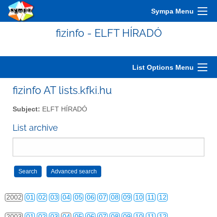
Sympa Menu
fizinfo - ELFT HÍRADÓ
List Options Menu
fizinfo AT lists.kfki.hu
Subject:
ELFT HÍRADÓ
List archive
2000
01
02
03
04
05
06
07
08
09
10
11
12
2001
01
02
03
04
05
06
07
08
09
10
11
12
2002
01
02
03
04
05
06
07
08
09
10
11
12
2003
01
02
03
04
05
06
07
08
09
10
11
12