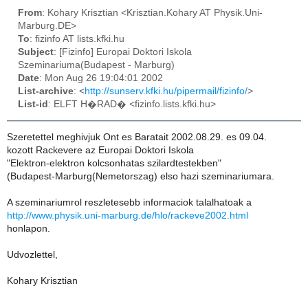
From
: Kohary Krisztian <Krisztian.Kohary AT Physik.Uni-
Marburg.DE>
To
: fizinfo AT lists.kfki.hu
Subject
: [Fizinfo] Europai Doktori Iskola
Szeminariuma(Budapest - Marburg)
Date
: Mon Aug 26 19:04:01 2002
List-archive
: <
http://sunserv.kfki.hu/pipermail/fizinfo/
>
List-id
: ELFT H�RAD� <fizinfo.lists.kfki.hu>
Szeretettel meghivjuk Ont es Baratait 2002.08.29. es 09.04.
kozott Rackevere az Europai Doktori Iskola
"Elektron-elektron kolcsonhatas szilardtestekben"
(Budapest-Marburg(Nemetorszag) elso hazi szeminariumara.
A szeminariumrol reszletesebb informaciok talalhatoak a
http://www.physik.uni-marburg.de/hlo/rackeve2002.html
honlapon.
Udvozlettel,
Kohary Krisztian