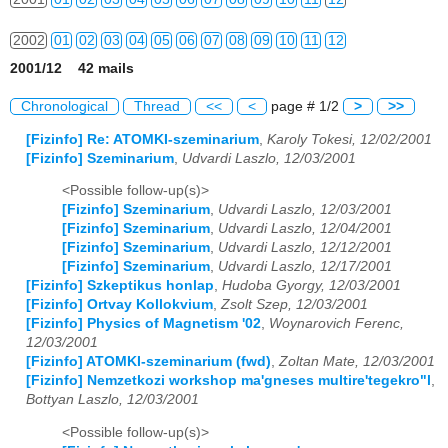
2002
01
02
03
04
05
06
07
08
09
10
11
12
2001/12 42 mails
2003
01
02
03
04
05
06
07
08
09
10
11
12
Chronological
Thread
<<
<
page # 1/2
>
>>
2004
01
02
03
04
05
06
07
08
09
10
11
12
[Fizinfo] Re: ATOMKI-szeminarium
,
Karoly Tokesi, 12/02/2001
[Fizinfo] Szeminarium
,
Udvardi Laszlo, 12/03/2001
2005
01
02
03
04
05
06
07
08
09
10
11
12
<Possible follow-up(s)>
2006
01
02
03
04
05
06
07
08
09
10
11
12
[Fizinfo] Szeminarium
,
Udvardi Laszlo, 12/03/2001
[Fizinfo] Szeminarium
,
Udvardi Laszlo, 12/04/2001
2007
01
02
03
04
05
06
07
08
09
10
11
12
[Fizinfo] Szeminarium
,
Udvardi Laszlo, 12/12/2001
[Fizinfo] Szeminarium
,
Udvardi Laszlo, 12/17/2001
2008
01
02
03
04
05
06
07
08
09
10
11
12
[Fizinfo] Szkeptikus honlap
,
Hudoba Gyorgy, 12/03/2001
[Fizinfo] Ortvay Kollokvium
,
Zsolt Szep, 12/03/2001
[Fizinfo] Physics of Magnetism '02
,
Woynarovich Ferenc,
2009
01
02
03
04
05
06
07
08
09
10
11
12
12/03/2001
[Fizinfo] ATOMKI-szeminarium (fwd)
,
Zoltan Mate, 12/03/2001
2010
01
02
03
04
05
06
07
08
09
10
11
12
[Fizinfo] Nemzetkozi workshop ma'gneses multire'tegekro"l
,
Bottyan Laszlo, 12/03/2001
2011
01
02
03
04
05
06
07
08
09
10
11
12
<Possible follow-up(s)>
2012
01
02
03
04
05
06
07
08
09
10
11
12