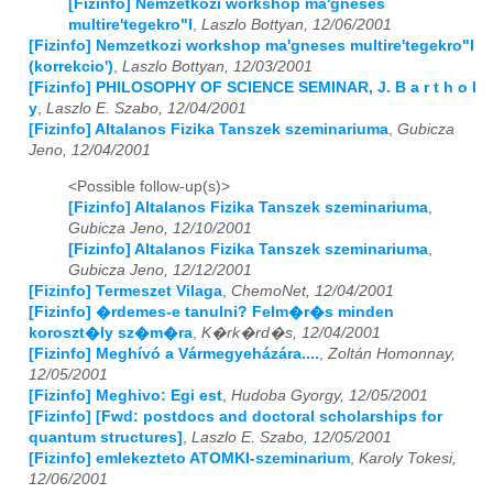
[Fizinfo] Nemzetkozi workshop ma'gneses
multire'tegekro"l
,
Laszlo Bottyan, 12/06/2001
2013
01
02
03
04
05
06
07
08
09
10
11
12
[Fizinfo] Nemzetkozi workshop ma'gneses multire'tegekro"l
(korrekcio')
,
Laszlo Bottyan, 12/03/2001
2014
01
02
03
04
05
06
07
08
09
10
11
12
[Fizinfo] PHILOSOPHY OF SCIENCE SEMINAR, J. B a r t h o l
y
,
Laszlo E. Szabo, 12/04/2001
[Fizinfo] Altalanos Fizika Tanszek szeminariuma
,
Gubicza
2015
01
02
03
04
05
06
07
08
09
10
11
12
Jeno, 12/04/2001
2016
01
02
03
04
05
06
07
08
09
10
11
12
<Possible follow-up(s)>
[Fizinfo] Altalanos Fizika Tanszek szeminariuma
,
2017
01
02
03
04
05
06
07
08
09
10
11
12
Gubicza Jeno, 12/10/2001
[Fizinfo] Altalanos Fizika Tanszek szeminariuma
,
2018
01
02
03
04
05
06
07
08
09
10
11
12
Gubicza Jeno, 12/12/2001
[Fizinfo] Termeszet Vilaga
,
ChemoNet, 12/04/2001
2019
01
02
03
04
05
06
07
08
09
10
11
12
[Fizinfo] �rdemes-e tanulni? Felm�r�s minden
koroszt�ly sz�m�ra
,
K�rk�rd�s, 12/04/2001
[Fizinfo] Meghívó a Vármegyeházára....
,
Zoltán Homonnay,
2020
01
02
03
04
05
06
07
08
09
10
11
12
12/05/2001
[Fizinfo] Meghivo: Egi est
,
Hudoba Gyorgy, 12/05/2001
2021
01
02
03
04
05
06
07
08
09
10
11
12
[Fizinfo] [Fwd: postdocs and doctoral scholarships for
quantum structures]
,
Laszlo E. Szabo, 12/05/2001
2022
01
02
03
04
05
06
07
08
09
10
11
12
[Fizinfo] emlekezteto ATOMKI-szeminarium
,
Karoly Tokesi,
12/06/2001
2023
01
02
03
04
05
06
07
08
09
10
11
12