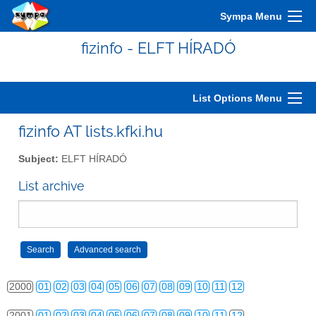
Sympa Menu
fizinfo - ELFT HÍRADÓ
List Options Menu
fizinfo AT lists.kfki.hu
Subject:
ELFT HÍRADÓ
List archive
2000
01
02
03
04
05
06
07
08
09
10
11
12
2001
01
02
03
04
05
06
07
08
09
10
11
12