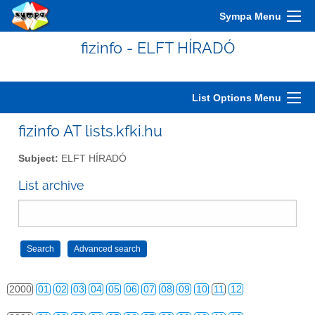
Sympa Menu
fizinfo - ELFT HÍRADÓ
List Options Menu
fizinfo AT lists.kfki.hu
Subject:
ELFT HÍRADÓ
List archive
2000
01
02
03
04
05
06
07
08
09
10
11
12