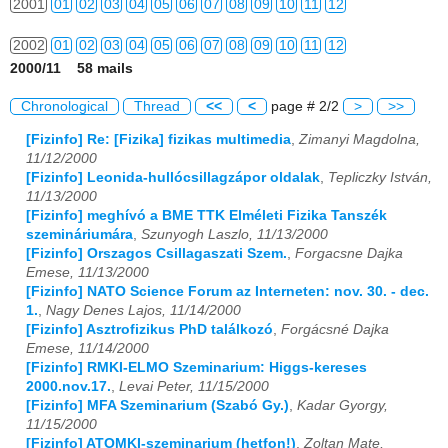
2001
01
02
03
04
05
06
07
08
09
10
11
12
2002
01
02
03
04
05
06
07
08
09
10
11
12
2000/11 58 mails
2003
01
02
03
04
05
06
07
08
09
10
11
12
Chronological
Thread
<<
<
page # 2/2
>
>>
2004
01
02
03
04
05
06
07
08
09
10
11
12
[Fizinfo] Re: [Fizika] fizikas multimedia
,
Zimanyi Magdolna,
11/12/2000
2005
01
02
03
04
05
06
07
08
09
10
11
12
[Fizinfo] Leonida-hullócsillagzápor oldalak
,
Tepliczky István,
11/13/2000
2006
01
02
03
04
05
06
07
08
09
10
11
12
[Fizinfo] meghívó a BME TTK Elméleti Fizika Tanszék
szemináriumára
,
Szunyogh Laszlo, 11/13/2000
2007
01
02
03
04
05
06
07
08
09
10
11
12
[Fizinfo] Orszagos Csillagaszati Szem.
,
Forgacsne Dajka
Emese, 11/13/2000
2008
01
02
03
04
05
06
07
08
09
10
11
12
[Fizinfo] NATO Science Forum az Interneten: nov. 30. - dec.
1.
,
Nagy Denes Lajos, 11/14/2000
2009
01
02
03
04
05
06
07
08
09
10
11
12
[Fizinfo] Asztrofizikus PhD találkozó
,
Forgácsné Dajka
Emese, 11/14/2000
[Fizinfo] RMKI-ELMO Szeminarium: Higgs-kereses
2010
01
02
03
04
05
06
07
08
09
10
11
12
2000.nov.17.
,
Levai Peter, 11/15/2000
[Fizinfo] MFA Szeminarium (Szabó Gy.)
,
Kadar Gyorgy,
2011
01
02
03
04
05
06
07
08
09
10
11
12
11/15/2000
[Fizinfo] ATOMKI-szeminarium (hetfon!)
,
Zoltan Mate,