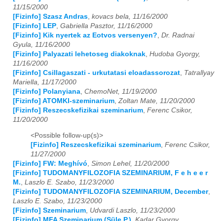
2012
01
02
03
04
05
06
07
08
09
10
11
12
11/15/2000
[Fizinfo] Szasz Andras
,
kovacs bela, 11/16/2000
2013
01
02
03
04
05
06
07
08
09
10
11
12
[Fizinfo] LEP
,
Gabriella Pasztor, 11/16/2000
[Fizinfo] Kik nyertek az Eotvos versenyen?
,
Dr. Radnai
2014
01
02
03
04
05
06
07
08
09
10
11
12
Gyula, 11/16/2000
[Fizinfo] Palyazati lehetoseg diakoknak
,
Hudoba Gyorgy,
2015
01
02
03
04
05
06
07
08
09
10
11
12
11/16/2000
[Fizinfo] Csillagaszati - urkutatasi eloadassorozat
,
Tatrallyay
2016
01
02
03
04
05
06
07
08
09
10
11
12
Mariella, 11/17/2000
[Fizinfo] Polanyiana
,
ChemoNet, 11/19/2000
[Fizinfo] ATOMKI-szeminarium
,
Zoltan Mate, 11/20/2000
2017
01
02
03
04
05
06
07
08
09
10
11
12
[Fizinfo] Reszecskefizikai szeminarium
,
Ferenc Csikor,
11/20/2000
2018
01
02
03
04
05
06
07
08
09
10
11
12
<Possible follow-up(s)>
2019
01
02
03
04
05
06
07
08
09
10
11
12
[Fizinfo] Reszecskefizikai szeminarium
,
Ferenc Csikor,
11/27/2000
2020
01
02
03
04
05
06
07
08
09
10
11
12
[Fizinfo] FW: Meghívó
,
Simon Lehel, 11/20/2000
[Fizinfo] TUDOMANYFILOZOFIA SZEMINARIUM, F e h e e r
2021
01
02
03
04
05
06
07
08
09
10
11
12
M.
,
Laszlo E. Szabo, 11/23/2000
[Fizinfo] TUDOMANYFILOZOFIA SZEMINARIUM, December
,
Laszlo E. Szabo, 11/23/2000
2022
01
02
03
04
05
06
07
08
09
10
11
12
[Fizinfo] Szeminarium
,
Udvardi Laszlo, 11/23/2000
[Fizinfo] MFA Szeminarium (Süle P.)
,
Kadar Gyorgy,