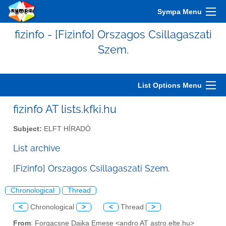
Sympa Menu
fizinfo - [Fizinfo] Orszagos Csillagaszati
Szem.
List Options Menu
fizinfo AT lists.kfki.hu
Subject:
ELFT HÍRADÓ
List archive
[Fizinfo] Orszagos Csillagaszati Szem.
Chronological
Thread
<
Chronological
>
<
Thread
>
From
: Forgacsne Dajka Emese <andro AT astro.elte.hu>