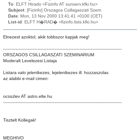
To
: ELFT Hirado <Fizinfo AT sunserv.kfki.hu>
Subject
: [Fizinfo] Orszagos Csillagaszati Szem.
Date
: Mon, 13 Nov 2000 13:41:41 +0100 (CET)
List-id
: ELFT H�RAD� <fizinfo.lists.kfki.hu>
Elnezest azoktol, akik tobbszor kapjak meg!
----------------------------------------------------------------------------
ORSZAGOS CSILLAGASZATI SZEMINARIUM
Moderalt Levelezesi Listaja
Listara valo jelentkezes, lejelentkezes ill. hozzaszolas
az alabbi e-mail cimen:
ocsszlev AT astro.elte.hu
----------------------------------------------------------------------------
Tisztelt Kollegak!
MEGHIVO