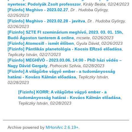
nyertese: Podolyák Zsolt professzor
,
Király Beáta, 02/24/2023
[Fizinfo] Meghivo - 2023.02.27
,
Dr . Hudoba György,
02/25/2023
[Fizinfo] Meghivo - 2023.02.28 - javitva
,
Dr . Hudoba György,
02/26/2023
[Fizinfo] SZTE FI szeminárium meghívó, 2023. 03. 01. 15h,
Budó Ágoston tanterem & online
,
mcsete, 02/26/2023
[Fizinfo] Atomcsill - ismét élőben
,
Gyula Dávid, 02/26/2023
[Fizinfo] Pántlikás planetológia - Kocsis ERzsó előadása
,
Tepliczky István, 02/27/2023
[Fizinfo] MEGHÍVÓ - 2023.03.06. 14:00 - PhD házi védés –
Nagy Dávid Gergely
,
Pothoczki Szilvia, 02/28/2023
[Fizinfo] A világűrbe vágyó ember - a tudományosság
határai - Kovács Kálmán előadása
,
Tepliczky István,
02/28/2023
[Fizinfo] KORR: A világűrbe vágyó ember - a
tudományosság határai - Kovács Kálmán előadása
,
Tepliczky István, 02/28/2023
Archive powered by
MHonArc 2.6.19+
.