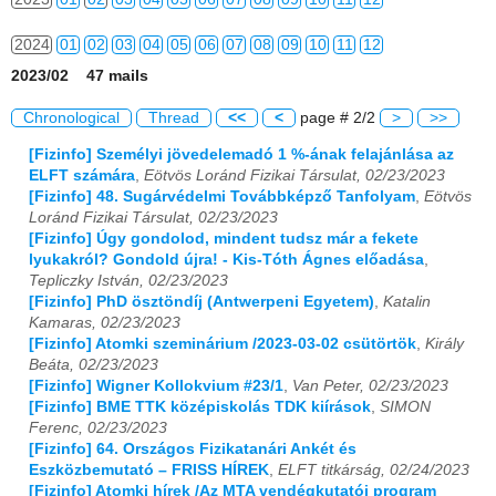
2024
01
02
03
04
05
06
07
08
09
10
11
12
2023/02 47 mails
2025
01
02
03
04
05
06
07
08
09
10
11
12
Chronological
Thread
<<
<
page # 2/2
>
>>
2026
01
02
03
04
05
06
07
08
09
10
11
12
[Fizinfo] Személyi jövedelemadó 1 %-ának felajánlása az
ELFT számára
,
Eötvös Loránd Fizikai Társulat, 02/23/2023
[Fizinfo] 48. Sugárvédelmi Továbbképző Tanfolyam
,
Eötvös
Loránd Fizikai Társulat, 02/23/2023
[Fizinfo] Úgy gondolod, mindent tudsz már a fekete
lyukakról? Gondold újra! - Kis-Tóth Ágnes előadása
,
Tepliczky István, 02/23/2023
[Fizinfo] PhD ösztöndíj (Antwerpeni Egyetem)
,
Katalin
Kamaras, 02/23/2023
[Fizinfo] Atomki szeminárium /2023-03-02 csütörtök
,
Király
Beáta, 02/23/2023
[Fizinfo] Wigner Kollokvium #23/1
,
Van Peter, 02/23/2023
[Fizinfo] BME TTK középiskolás TDK kiírások
,
SIMON
Ferenc, 02/23/2023
[Fizinfo] 64. Országos Fizikatanári Ankét és
Eszközbemutató – FRISS HÍREK
,
ELFT titkárság, 02/24/2023
[Fizinfo] Atomki hírek /Az MTA vendégkutatói program