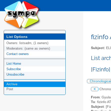
fizinfo
List Options
Owners:
listsadm, (1 owners)
Subject:
EL
Moderators:
(same as owners)
Contact owners
List arc
List Home
[Fizinfo
Subscribe
Unsubscribe
Chronologica
Archive
<
Chrono
Post
From
: Gyul
To
: fizinfo AT
Subject
: [F