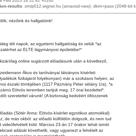
26 Feb 2023 18:31:42 +0100
ion-results
: smtp012.wigner.hu (amavisd-new); dkim=pass (2048-bit 
ődők, nézőink és hallgatóink!
ideg téli napok, az egyetemi hallgatóság és velük *az
sszatérhet az ELTE lágymányosi épületébe!*
kizárólag online sugárzott előadásunk után a következő,
Szeidemann Ákos és tanítványai látványos kísérleti
lyadékok fizikájáról folyékonyan) már a szokásos helyen, az
si északi tömbjében (1117 Pázmány Péter sétány 1/a), *a
 számú Eötvös teremben tartjuk meg, 17 órai kezdettel*.
őt szeretettel várunk! (A biztonság kedvéért öltözzenek
lőadás (Sótér Anna: Eötvös-kísérlet egzotikus atomokkal)
sz, de más okból: az előadó külföldön dolgozik, és nem tud
t videófelvételt küld. Március 23-án 17 órakor tehát ismét
ebcast adását követhetik, vagy ugyanezt a felvételt az