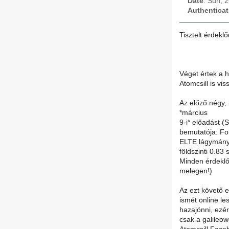
Date
: Sun, 
Authenticat
Tisztelt érdekl
Véget értek a h
Atomcsill is vi
Az előző négy, 
*március
9-i* előadást (
bemutatója: Fo
ELTE lágymányo
földszinti 0.83
Minden érdeklőd
melegen!)
Az ezt követő e
ismét online le
hazajönni, ezér
csak a galileow