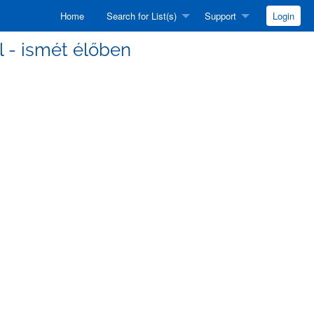
Home
Search for List(s)
Support
Login
ll - ismét élőben