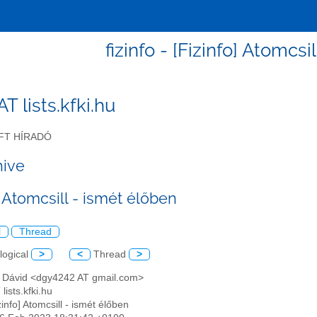
fizinfo - [Fizinfo] Atomcsi
 AT lists.kfki.hu
FT HÍRADÓ
hive
] Atomcsill - ismét élőben
l
Thread
logical
>
<
Thread
>
a Dávid <dgy4242 AT gmail.com>
 lists.kfki.hu
izinfo] Atomcsill - ismét élőben