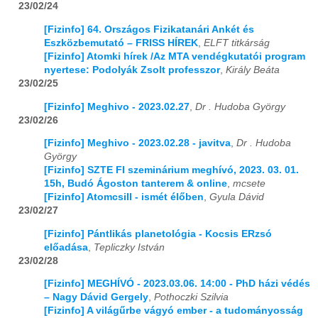
23/02/24
[Fizinfo] 64. Országos Fizikatanári Ankét és
Eszközbemutató – FRISS HÍREK
,
ELFT titkárság
[Fizinfo] Atomki hírek /Az MTA vendégkutatói program
nyertese: Podolyák Zsolt professzor
,
Király Beáta
23/02/25
[Fizinfo] Meghivo - 2023.02.27
,
Dr . Hudoba György
23/02/26
[Fizinfo] Meghivo - 2023.02.28 - javitva
,
Dr . Hudoba
György
[Fizinfo] SZTE FI szeminárium meghívó, 2023. 03. 01.
15h, Budó Ágoston tanterem & online
,
mcsete
[Fizinfo] Atomcsill - ismét élőben
,
Gyula Dávid
23/02/27
[Fizinfo] Pántlikás planetológia - Kocsis ERzsó
előadása
,
Tepliczky István
23/02/28
[Fizinfo] MEGHÍVÓ - 2023.03.06. 14:00 - PhD házi védés
– Nagy Dávid Gergely
,
Pothoczki Szilvia
[Fizinfo] A világűrbe vágyó ember - a tudományosság