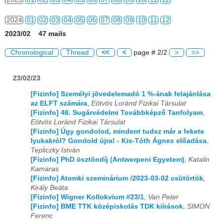
2024
01
02
03
04
05
06
07
08
09
10
11
12
2023/02 47 mails
2025
01
02
03
04
05
06
07
08
09
10
11
12
Chronological
Thread
<<
<
page # 2/2
>
>>
2026
01
02
03
04
05
06
07
08
09
10
11
12
23/02/23
[Fizinfo] Személyi jövedelemadó 1 %-ának felajánlása
az ELFT számára
,
Eötvös Loránd Fizikai Társulat
[Fizinfo] 48. Sugárvédelmi Továbbképző Tanfolyam
,
Eötvös Loránd Fizikai Társulat
[Fizinfo] Úgy gondolod, mindent tudsz már a fekete
lyukakról? Gondold újra! - Kis-Tóth Ágnes előadása
,
Tepliczky István
[Fizinfo] PhD ösztöndíj (Antwerpeni Egyetem)
,
Katalin
Kamaras
[Fizinfo] Atomki szeminárium /2023-03-02 csütörtök
,
Király Beáta
[Fizinfo] Wigner Kollokvium #23/1
,
Van Peter
[Fizinfo] BME TTK középiskolás TDK kiírások
,
SIMON
Ferenc