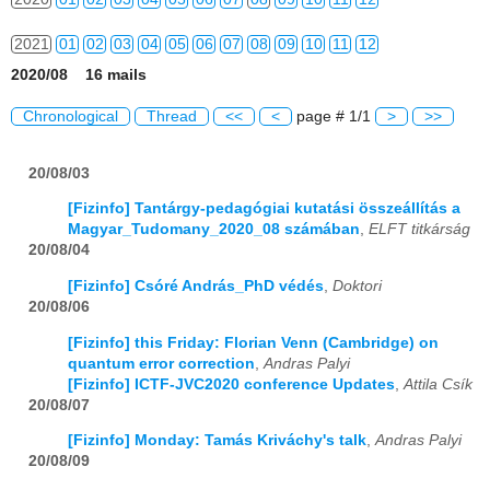
2021
01
02
03
04
05
06
07
08
09
10
11
12
2020/08 16 mails
2022
01
02
03
04
05
06
07
08
09
10
11
12
Chronological
Thread
<<
<
page # 1/1
>
>>
2023
01
02
03
04
05
06
07
08
09
10
11
12
20/08/03
2024
01
02
03
04
05
06
07
08
09
10
11
12
[Fizinfo] Tantárgy-pedagógiai kutatási összeállítás a
2025
01
02
03
04
05
06
07
08
09
10
11
12
Magyar_Tudomany_2020_08 számában
,
ELFT titkárság
20/08/04
2026
01
02
03
04
05
06
07
08
09
10
11
12
[Fizinfo] Csóré András_PhD védés
,
Doktori
20/08/06
[Fizinfo] this Friday: Florian Venn (Cambridge) on
quantum error correction
,
Andras Palyi
[Fizinfo] ICTF-JVC2020 conference Updates
,
Attila Csík
20/08/07
[Fizinfo] Monday: Tamás Kriváchy's talk
,
Andras Palyi
20/08/09