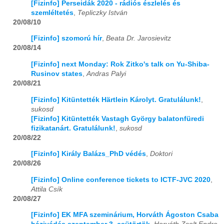
[Fizinfo] Perseidák 2020 - rádiós észlelés és
szemléltetés
,
Tepliczky István
20/08/10
[Fizinfo] szomorú hír
,
Beata Dr. Jarosievitz
20/08/14
[Fizinfo] next Monday: Rok Zitko's talk on Yu-Shiba-
Rusinov states
,
Andras Palyi
20/08/21
[Fizinfo] Kitüntették Härtlein Károlyt. Gratulálunk!
,
sukosd
[Fizinfo] Kitüntették Vastagh György balatonfüredi
fizikatanárt. Gratulálunk!
,
sukosd
20/08/22
[Fizinfo] Király Balázs_PhD védés
,
Doktori
20/08/26
[Fizinfo] Online conference tickets to ICTF-JVC 2020
,
Attila Csík
20/08/27
[Fizinfo] EK MFA szeminárium, Horváth Ágoston Csaba