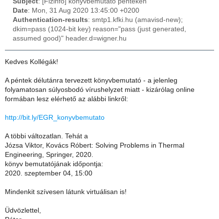
Subject
: [Fizinfo] könyvbemutató pénteken
Date
: Mon, 31 Aug 2020 13:45:00 +0200
Authentication-results
: smtp1.kfki.hu (amavisd-new);
dkim=pass (1024-bit key) reason="pass (just generated,
assumed good)" header.d=wigner.hu
Kedves Kollégák!
A péntek délutánra tervezett könyvbemutató - a jelenleg
folyamatosan súlyosbodó vírushelyzet miatt - kizárólag online
formában lesz elérhető az alábbi linkről:
http://bit.ly/EGR_konyvbemutato
A többi változatlan. Tehát a
Józsa Viktor, Kovács Róbert: Solving Problems in Thermal
Engineering, Springer, 2020.
könyv bemutatójának időpontja:
2020. szeptember 04, 15:00
Mindenkit szívesen látunk virtuálisan is!
Üdvözlettel,