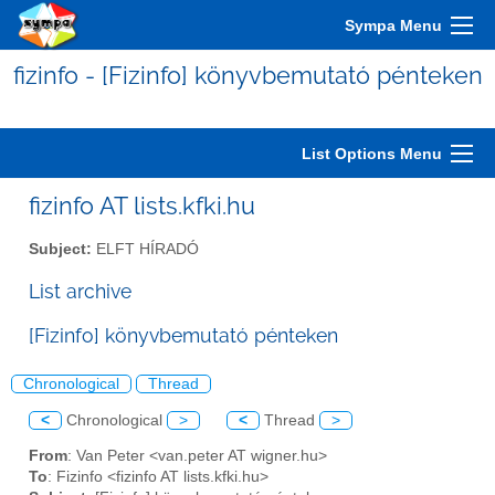
Sympa Menu
fizinfo - [Fizinfo] könyvbemutató pénteken
List Options Menu
fizinfo AT lists.kfki.hu
Subject:
ELFT HÍRADÓ
List archive
[Fizinfo] könyvbemutató pénteken
Chronological
Thread
<
Chronological
>
<
Thread
>
From
: Van Peter <van.peter AT wigner.hu>
To
: Fizinfo <fizinfo AT lists.kfki.hu>