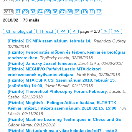
2019
01
02
03
04
05
06
07
08
09
10
11
12
2018/02 73 mails
2020
01
02
03
04
05
06
07
08
09
10
11
12
Chronological
Thread
<<
<
page # 2/3
>
>>
2021
01
02
03
04
05
06
07
08
09
10
11
12
[Fizinfo] EK MFA szeminárium, február 14.
,
Radnóczi György,
02/08/2018
2022
01
02
03
04
05
06
07
08
09
10
11
12
[Fizinfo] Periodicitás időben és térben, kémiai és biológiai
rendszerekben
,
Tepliczky István, 02/08/2018
2023
01
02
03
04
05
06
07
08
09
10
11
12
[Fizinfo] Janszky Jozsef temetese
,
Jároli Erika, 02/08/2018
[Fizinfo] MEGHIVO Palfalvi Laszlo MTA doktori
2024
01
02
03
04
05
06
07
08
09
10
11
12
ertekezesenek nyilvanos vitajara
,
Jároli Erika, 02/08/2018
[Fizinfo] MTA CSFK CSI Szeminárium 2018. február 15.
2025
01
02
03
04
05
06
07
08
09
10
11
12
(csütörtök) 14:00
,
József Benkő, 02/11/2018
[Fizinfo] Theoretical Philosophy Forum, February
,
Laszlo E.
2026
01
02
03
04
05
06
07
08
09
10
11
12
Szabo, 02/11/2018
[Fizinfo] Meghívó - Felinger Attila előadása, ELTE TTK
Kémiai Intézet, Intézeti szeminárium, 2018.02.15, 15:00
,
Túri
László, 02/11/2018
[Fizinfo] Machine Learning Techniques in Chess and Go
,
Gábor Vattay, 02/12/2018
[Fizinfo] Mit tudunk ma a világ keletkezéséről? - este 8
,