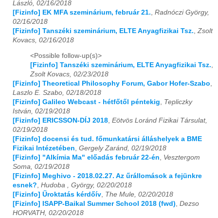
László, 02/16/2018
[Fizinfo] EK MFA szeminárium, február 21.
,
Radnóczi György,
02/16/2018
[Fizinfo] Tanszéki szeminárium, ELTE Anyagfizikai Tsz.
,
Zsolt
Kovacs, 02/16/2018
<Possible follow-up(s)>
[Fizinfo] Tanszéki szeminárium, ELTE Anyagfizikai Tsz.
,
Zsolt Kovacs, 02/23/2018
[Fizinfo] Theoretical Philosophy Forum, Gabor Hofer-Szabo
,
Laszlo E. Szabo, 02/18/2018
[Fizinfo] Galileo Webcast - hétfőtől péntekig
,
Tepliczky
István, 02/19/2018
[Fizinfo] ERICSSON-DÍJ 2018
,
Eötvös Loránd Fizikai Társulat,
02/19/2018
[Fizinfo] docensi és tud. főmunkatársi álláshelyek a BME
Fizikai Intézetében
,
Gergely Zaránd, 02/19/2018
[Fizinfo] "Alkímia Ma" előadás február 22-én
,
Vesztergom
Soma, 02/19/2018
[Fizinfo] Meghivo - 2018.02.27. Az űrállomások a fejünkre
esnek?
,
Hudoba , György, 02/20/2018
[Fizinfo] Űroktatás kérdőív
,
The Mule, 02/20/2018
[Fizinfo] ISAPP-Baikal Summer School 2018 (fwd)
,
Dezso
HORVATH, 02/20/2018