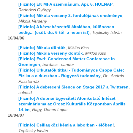
[Fizinfo] EK MFA szeminárium. Ápr. 6, HOLNAP
,
Radnóczi György
[Fizinfo] Mikola verseny 2. fordulójának eredménye
,
Mikola Verseny
[Fizinfo] A kézsebészetről általában, különösen
pedig... (csüt. du. 6-tól, a neten is!)
,
Tepliczky István
16/04/06
[Fizinfo] Mikola döntők
,
Miklós Kiss
[Fizinfo] Mikola verseny döntők
,
Miklós Kiss
[Fizinfo] Fwd: Condensed Matter Conference in
Groningen
,
bordacs . sandor
[Fizinfo] Űrkutatók titkai - Tudományos Csopa Cafe;
Fizika a cirkuszban - Rügyező tudomány
,
Dr . András
Paszternák
[Fizinfo] A debreceni Sience on Stage 2017 a Twitteren
,
sukosd
[Fizinfo] A dubnai Egyesített Atomkutató Intézet
szemináriuma az Orosz Kulturális Központban április
14-én
,
Nagy, Denes Lajos
16/04/07
[Fizinfo] Csillagközi kémia a laborban - élőben!
,
Tepliczky István