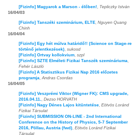
[Fizinfo] Magyarok a Marson - élőben!
,
Tepliczky István
16/04/03
[Fizinfo] Tanszéki szeminárium, ELTE
,
Nguyen Quang
Chinh
16/04/04
[Fizinfo] Egy hét múlva határidő!! (Science on Stage-re
történő jelentkezések)
,
sukosd
[Fizinfo] Ortvay kollokvium
,
szpl
[Fizinfo] SZTE Elméleti Fizikai Tanszék szemináriuma
,
Fehér László
[Fizinfo] A Statisztikus Fizikai Nap 2016 előzetes
programja
,
Andras Csordas
16/04/05
[Fizinfo] Veszprémi Viktor (Wigner FK): CMS upgrade,
2016.04.11.
,
Dezso HORVATH
[Fizinfo] Nagy Dénes Lajos kitüntetése
,
Eötvös Loránd
Fizikai Társulat
[Fizinfo] SUBMISSION ON-LINE - 2nd International
Conference on the History of Physics, 5-7 September
2016, Pöllau, Austria (fwd)
,
Eötvös Loránd Fizikai
Társulat