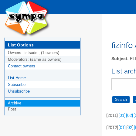
2002
01
02
2003
01
02
2004
01
02
2005
01
02
fizinfo
List Options
Owners:
listsadm, (1 owners)
2006
01
02
Subject:
EL
Moderators:
(same as owners)
2007
01
02
Contact owners
List arc
List Home
2008
01
02
Subscribe
2009
01
02
Unsubscribe
2010
01
02
Archive
Post
2011
01
02
2012
01
02