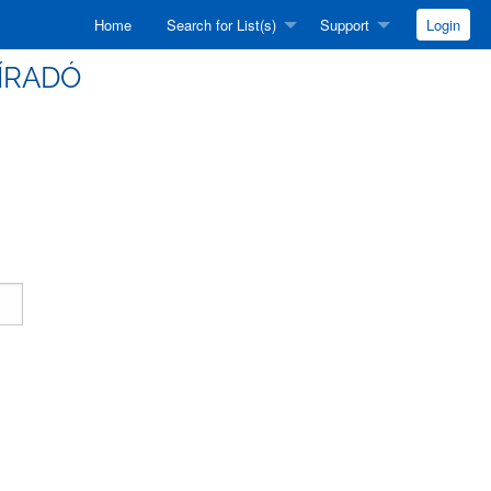
Home
Search for List(s)
Support
Login
HÍRADÓ