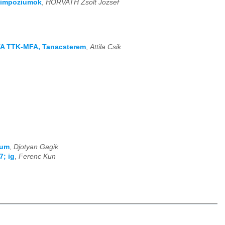
szimpoziumok
,
HORVATH Zsolt Jozsef
MTA TTK-MFA, Tanacsterem
,
Attila Csik
ium
,
Djotyan Gagik
7; ig
,
Ferenc Kun