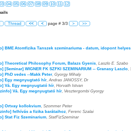
03
04
05
06
07
08
09
10
11
12
ails
03
04
05
06
07
08
09
10
11
12
l
Thread
<<
<
page # 3/3
>
>>
03
04
05
06
07
08
09
10
11
12
03
04
05
06
07
08
09
10
11
12
fo] BME Atomfizika Tanszek szeminariuma - datum, idopont helyes
03
04
05
06
07
08
09
10
11
12
fo] Theoretical Philosophy Forum, Balazs Gyenis
,
Laszlo E. Szabo
03
04
05
06
07
08
09
10
11
12
fo] [Seminar] WIGNER FK SZFKI SZEMINARIUM -- Granasy Laszlo
,
fo] PhD vedes --Makk Peter
,
Gyorgy Mihaly
03
04
05
06
07
08
09
10
11
12
fo] Egy megnyugtató hír
,
Andras JANOSSY, Dr
fo] Vá. Egy megnyugtató hír
,
Horvath Istvan
03
04
05
06
07
08
09
10
11
12
izinfo] Vá. Egy megnyugtató hír
,
Vesztergombi Gyorgy
03
04
05
06
07
08
09
10
11
12
fo] Ortvay kollokvium
,
Szommer Peter
03
04
05
06
07
08
09
10
11
12
zinfo] felhívás a fizika barátaihoz
,
Ferenc Szalai
fo] Stat Fiz Szeminarium
,
StatFizSzeminar
03
04
05
06
07
08
09
10
11
12