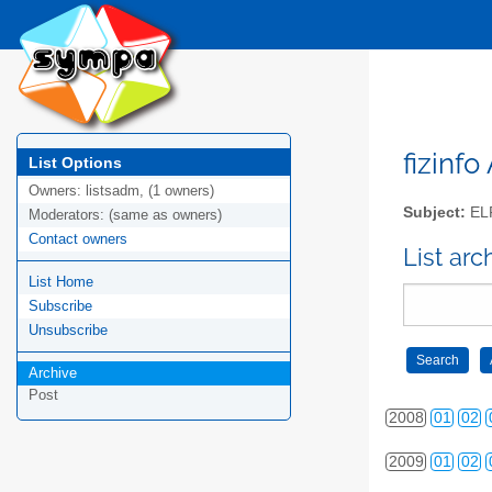
2000
01
02
2001
01
02
2002
01
02
fizinfo
List Options
Owners:
listsadm, (1 owners)
2003
01
02
Subject:
EL
Moderators:
(same as owners)
Contact owners
2004
01
02
List arc
List Home
2005
01
02
Subscribe
2006
01
02
Unsubscribe
2007
01
02
Archive
Post
2008
01
02
2009
01
02