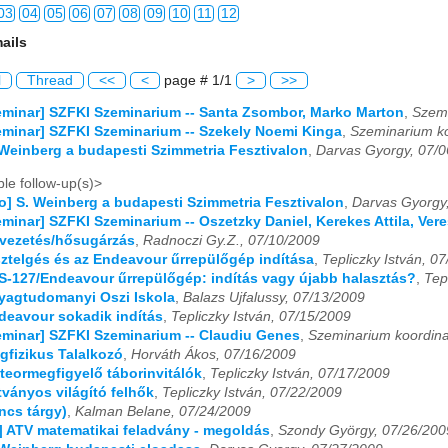
03
04
05
06
07
08
09
10
11
12
ails
03
04
05
06
07
08
09
10
11
12
l
Thread
<<
<
page # 1/1
>
>>
03
04
05
06
07
08
09
10
11
12
Seminar] SZFKI Szeminarium -- Santa Zsombor, Marko Marton
,
Szemi
Seminar] SZFKI Szeminarium -- Szekely Noemi Kinga
,
Szeminarium ko
03
04
05
06
07
08
09
10
11
12
. Weinberg a budapesti Szimmetria Fesztivalon
,
Darvas Gyorgy, 07/
03
04
05
06
07
08
09
10
11
12
le follow-up(s)>
fo] S. Weinberg a budapesti Szimmetria Fesztivalon
,
Darvas Gyorgy
03
04
05
06
07
08
09
10
11
12
Seminar] SZFKI Szeminarium -- Oszetzky Daniel, Kerekes Attila, Ve
ővezetés/hősugárzás
,
Radnoczi Gy.Z., 07/10/2009
03
04
05
06
07
08
09
10
11
12
isztelgés és az Endeavour űrrepülőgép indítása
,
Tepliczky István, 0
TS-127/Endeavour űrrepülőgép: indítás vagy újabb halasztás?
,
Tep
nyagtudomanyi Oszi Iskola
,
Balazs Ujfalussy, 07/13/2009
03
04
05
06
07
08
09
10
11
12
ndeavour sokadik indítás
,
Tepliczky István, 07/15/2009
Seminar] SZFKI Szeminarium -- Claudiu Genes
,
Szeminarium koordina
03
04
05
06
07
08
09
10
11
12
agfizikus Talalkozó
,
Horváth Ákos, 07/16/2009
eteormegfigyelő táborinvitálók
,
Tepliczky István, 07/17/2009
03
04
05
06
07
08
09
10
11
12
tványos világító felhők
,
Tepliczky István, 07/22/2009
incs tárgy)
,
Kalman Belane, 07/24/2009
03
04
05
06
07
08
09
10
11
12
o] ATV matematikai feladvány - megoldás
,
Szondy György, 07/26/200