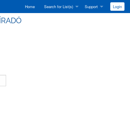
Home
Search for List(s)
Support
Login
HÍRADÓ