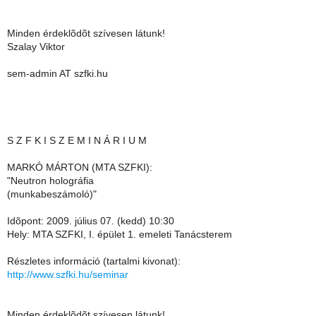
Minden érdeklõdõt szívesen látunk!
Szalay Viktor
sem-admin AT szfki.hu
S Z F K I S Z E M I N Á R I U M
MARKÓ MÁRTON (MTA SZFKI):
"Neutron holográfia
(munkabeszámoló)"
Idõpont: 2009. július 07. (kedd) 10:30
Hely: MTA SZFKI, I. épület 1. emeleti Tanácsterem
Részletes információ (tartalmi kivonat):
http://www.szfki.hu/seminar
Minden érdeklõdõt szívesen látunk!