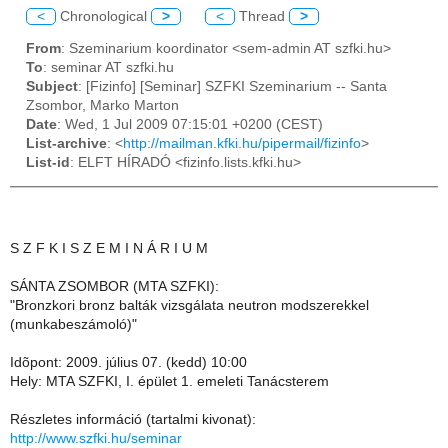
<
Chronological
>
<
Thread
>
From
: Szeminarium koordinator <sem-admin AT szfki.hu>
To
: seminar AT szfki.hu
Subject
: [Fizinfo] [Seminar] SZFKI Szeminarium -- Santa
Zsombor, Marko Marton
Date
: Wed, 1 Jul 2009 07:15:01 +0200 (CEST)
List-archive
: <
http://mailman.kfki.hu/pipermail/fizinfo
>
List-id
: ELFT HÍRADÓ <fizinfo.lists.kfki.hu>
S Z F K I S Z E M I N Á R I U M
SÁNTA ZSOMBOR (MTA SZFKI):
"Bronzkori bronz balták vizsgálata neutron modszerekkel
(munkabeszámoló)"
Idõpont: 2009. július 07. (kedd) 10:00
Hely: MTA SZFKI, I. épület 1. emeleti Tanácsterem
Részletes információ (tartalmi kivonat):
http://www.szfki.hu/seminar