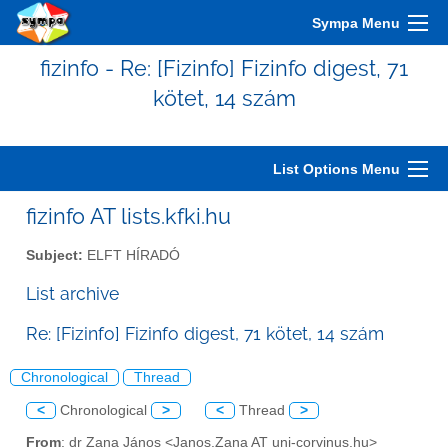
Sympa Menu
fizinfo - Re: [Fizinfo] Fizinfo digest, 71
kötet, 14 szám
List Options Menu
fizinfo AT lists.kfki.hu
Subject:
ELFT HÍRADÓ
List archive
Re: [Fizinfo] Fizinfo digest, 71 kötet, 14 szám
Chronological
Thread
<
Chronological
>
<
Thread
>
From
: dr Zana János <Janos.Zana AT uni-corvinus.hu>