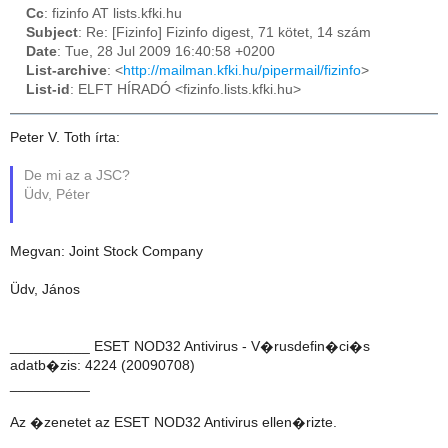
Cc
: fizinfo AT lists.kfki.hu
Subject
: Re: [Fizinfo] Fizinfo digest, 71 kötet, 14 szám
Date
: Tue, 28 Jul 2009 16:40:58 +0200
List-archive
: <
http://mailman.kfki.hu/pipermail/fizinfo
>
List-id
: ELFT HÍRADÓ <fizinfo.lists.kfki.hu>
Peter V. Toth írta:
De mi az a JSC?
Üdv, Péter
Megvan: Joint Stock Company
Üdv, János
__________ ESET NOD32 Antivirus - V�rusdefin�ci�s
adatb�zis: 4224 (20090708)
__________
Az �zenetet az ESET NOD32 Antivirus ellen�rizte.