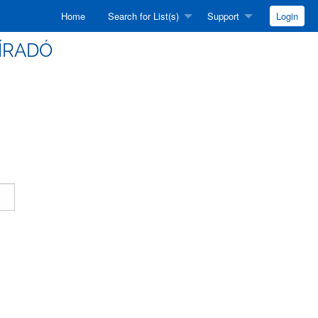
Home
Search for List(s)
Support
Login
HÍRADÓ