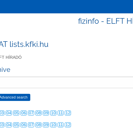
fizinfo - ELFT 
 AT lists.kfki.hu
FT HÍRADÓ
hive
03
04
05
06
07
08
09
10
11
12
03
04
05
06
07
08
09
10
11
12
03
04
05
06
07
08
09
10
11
12