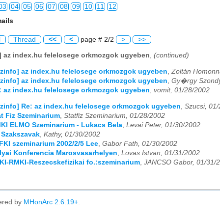
03
04
05
06
07
08
09
10
11
12
ails
03
04
05
06
07
08
09
10
11
12
l
Thread
<<
<
page # 2/2
>
>>
03
04
05
06
07
08
09
10
11
12
o] az index.hu felelosege orkmozgok ugyeben
,
(continued)
03
04
05
06
07
08
09
10
11
12
izinfo] az index.hu felelosege orkmozgok ugyeben
,
Zoltán Homonn
izinfo] az index.hu felelosege orkmozgok ugyeben
,
Gy�rgy Szondy
03
04
05
06
07
08
09
10
11
12
e: az index.hu felelosege orkmozgok ugyeben
,
vomit, 01/28/2002
izinfo] Re: az index.hu felelosege orkmozgok ugyeben
,
Szucsi, 01
03
04
05
06
07
08
09
10
11
12
tat Fiz Szeminarium
,
Statfiz Szeminarium, 01/28/2002
MKI ELMO Szeminarium - Lukacs Bela
,
Levai Peter, 01/30/2002
03
04
05
06
07
08
09
10
11
12
: Szakszavak
,
Kathy, 01/30/2002
ZFKI szeminarium 2002/2/5 Lee
,
Gabor Fath, 01/30/2002
03
04
05
06
07
08
09
10
11
12
olyai Konferencia Marosvasarhelyen
,
Lovas Istvan, 01/31/2002
FKI-RMKI-Reszecskefizikai fo.:szeminarium
,
JANCSO Gabor, 01/31/
03
04
05
06
07
08
09
10
11
12
03
04
05
06
07
08
09
10
11
12
ered by
MHonArc 2.6.19+
.
03
04
05
06
07
08
09
10
11
12