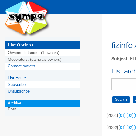
fizinfo
List Options
Owners:
listsadm, (1 owners)
Subject:
EL
Moderators:
(same as owners)
Contact owners
List arc
List Home
Subscribe
Unsubscribe
2000
01
02
Archive
Post
2001
01
02
2002
01
02