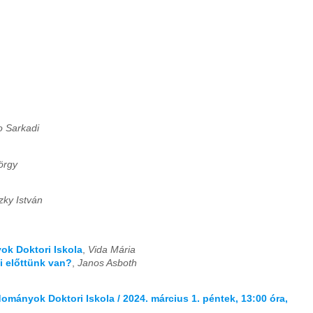
 Sarkadi
örgy
zky István
ok Doktori Iskola
,
Vida Mária
i előttünk van?
,
Janos Asboth
dományok Doktori Iskola / 2024. március 1. péntek, 13:00 óra,