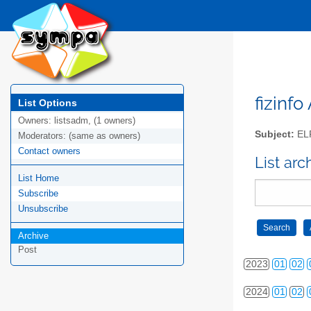
2014
01
02
2015
01
02
2016
01
02
2017
01
02
fizinfo
List Options
Owners:
listsadm, (1 owners)
2018
01
02
Subject:
EL
Moderators:
(same as owners)
Contact owners
2019
01
02
List arc
List Home
2020
01
02
Subscribe
2021
01
02
Unsubscribe
2022
01
02
Archive
Post
2023
01
02
2024
01
02