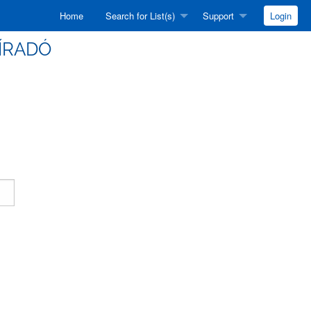
Home
Search for List(s)
Support
Login
HÍRADÓ