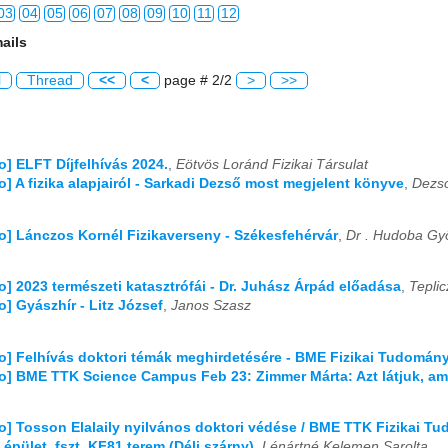
03
04
05
06
07
08
09
10
11
12
ails
03
04
05
06
07
08
09
10
11
12
l
Thread
<<
<
page # 2/2
>
>>
fo] ELFT Díjfelhívás 2024.
,
Eötvös Loránd Fizikai Társulat
fo] A fizika alapjairól - Sarkadi Dezső most megjelent könyve
,
Dezso
fo] Lánczos Kornél Fizikaverseny - Székesfehérvár
,
Dr . Hudoba Gy
fo] 2023 természeti katasztrófái - Dr. Juhász Árpád előadása
,
Teplic
fo] Gyászhír - Litz József
,
Janos Szasz
fo] Felhívás doktori témák meghirdetésére - BME Fizikai Tudomány
fo] BME TTK Science Campus Feb 23: Zimmer Márta: Azt látjuk, am
fo] Tosson Elalaily nyilvános doktori védése / BME TTK Fizikai Tu
épület, fszt. KF81 terem (Déli szárny)
,
Lénártné Kelemen Sarolta