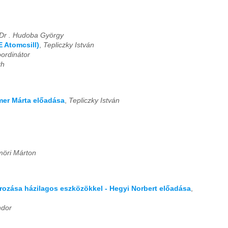
Dr . Hudoba György
 Atomcsill)
,
Tepliczky István
ordinátor
th
mmer Márta előadása
,
Tepliczky István
öri Márton
ározása házilagos eszközökkel - Hegyi Norbert előadása
,
ndor