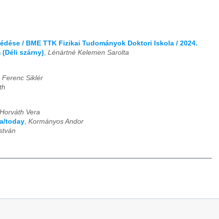
védése / BME TTK Fizikai Tudományok Doktori Iskola / 2024.
 (Déli szárny)
,
Lénártné Kelemen Sarolta
,
Ferenc Siklér
th
Horváth Vera
a/today
,
Kormányos Andor
István