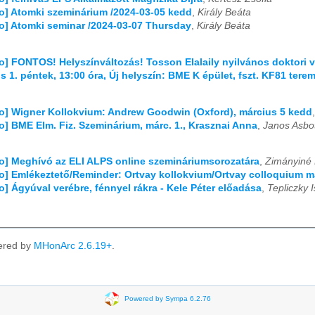
fo] Atomki szeminárium /2024-03-05 kedd
,
Király Beáta
fo] Atomki seminar /2024-03-07 Thursday
,
Király Beáta
fo] FONTOS! Helyszínváltozás! Tosson Elalaily nyilvános doktori 
s 1. péntek, 13:00 óra, Új helyszín: BME K épület, fszt. KF81 terem
fo] Wigner Kollokvium: Andrew Goodwin (Oxford), március 5 kedd
fo] BME Elm. Fiz. Szeminárium, márc. 1., Krasznai Anna
,
Janos Asbo
fo] Meghívó az ELI ALPS online szemináriumsorozatára
,
Zimányiné 
fo] Emlékeztető/Reminder: Ortvay kollokvium/Ortvay colloquium m
fo] Ágyúval verébre, fénnyel rákra - Kele Péter előadása
,
Tepliczky 
ered by
MHonArc 2.6.19+
.
Powered by Sympa 6.2.76