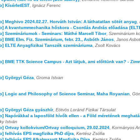
fo] KísérletEST
,
Ignácz Ferenc
fo] Meghivo 2024.02.27. Horváth István: A láthatatlan sötét anyag
,
fo] A kvantummechanika hőskora - Csordás András előadása (ELTE
fo] Szemináriumok - Seminars: Máthé Marcell Tibor
,
Szeminárium ko
fo] BME Elm. Fiz. Szeminárium, febr. 23., Asbóth János
,
Janos Asbo
fo] ELTE Anyagfizikai Tanszék szemináriuma
,
Zsolt Kovács
fo] BME TTK Science Campus - Azt látjuk, ami előttünk van? - Zi
fo] Györgyi Géza
,
Groma Istvan
fo] Logic and Philosophy of Science Seminar, Maha Royanian
,
Göm
fo] Györgyi Géza gyászhír
,
Eötvös Loránd Fizikai Társulat
fo] Napórákkal a laposföld hívők ellen - a Föld méretének meghat
ky István
fo] Ortvay kollokvium/Ortvay colloquium, 29.02.2024
,
Kormányos A
fo] felhívás EPS magfizika PhD díjra
,
Kertész Zsófia
fo] felhívás EPS Alkalmazott Magfizika Díjra
,
Kertész Zsófia