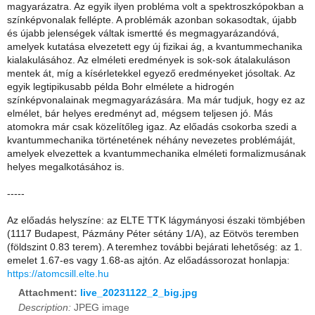
magyarázatra. Az egyik ilyen probléma volt a spektroszkópokban a
színképvonalak fellépte. A problémák azonban sokasodtak, újabb
és újabb jelenségek váltak ismertté és megmagyarázandóvá,
amelyek kutatása elvezetett egy új fizikai ág, a kvantummechanika
kialakulásához. Az elméleti eredmények is sok-sok átalakuláson
mentek át, míg a kísérletekkel egyező eredményeket jósoltak. Az
egyik legtipikusabb példa Bohr elmélete a hidrogén
színképvonalainak megmagyarázására. Ma már tudjuk, hogy ez az
elmélet, bár helyes eredményt ad, mégsem teljesen jó. Más
atomokra már csak közelítőleg igaz. Az előadás csokorba szedi a
kvantummechanika történetének néhány nevezetes problémáját,
amelyek elvezettek a kvantummechanika elméleti formalizmusának
helyes megalkotásához is.
-----
Az előadás helyszíne: az ELTE TTK lágymányosi északi tömbjében
(1117 Budapest, Pázmány Péter sétány 1/A), az Eötvös teremben
(földszint 0.83 terem). A teremhez további bejárati lehetőség: az 1.
emelet 1.67-es vagy 1.68-as ajtón. Az előadássorozat honlapja:
https://atomcsill.elte.hu
Attachment:
live_20231122_2_big.jpg
Description:
JPEG image