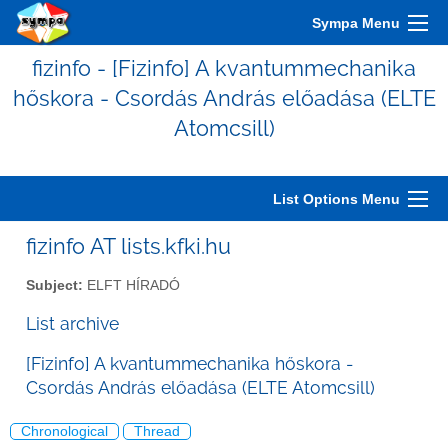
Sympa Menu
fizinfo - [Fizinfo] A kvantummechanika
hőskora - Csordás András előadása (ELTE
Atomcsill)
List Options Menu
fizinfo AT lists.kfki.hu
Subject:
ELFT HÍRADÓ
List archive
[Fizinfo] A kvantummechanika hőskora -
Csordás András előadása (ELTE Atomcsill)
Chronological
Thread