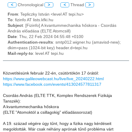
<
Chronological
>
<
Thread
>
From
: Tepliczky István <level AT tepi.hu>
To
: fizinfo AT lists.kfki.hu
Subject
: [Fizinfo] A kvantummechanika hőskora - Csordás
András előadása (ELTE Atomcsill)
Date
: Thu, 22 Feb 2024 04:55:48 +0100
Authentication-results
: smtp012.wigner.hu (amavisd-new);
dkim=pass (1024-bit key) header.d=tepi.hu
Mail-reply-to
: level AT tepi.hu
Közvetítésünk február 22-én, csütörtökön 17 órától:
https://www.galileowebcast.hu/live/live_20240222.html
https://www.facebook.com/events/413024577811317
Csordás András (ELTE TTK, Komplex Rendszerek Fizikája
Tanszék):
A kvantummechanika hőskora
(ELTE "Atomoktól a csillagokig" előadássorozat)
A 19. század végére úgy tűnt, hogy a fizika nagy kérdéseit
megoldották. Már csak néhány aprónak tűnő probléma várt