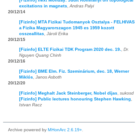
[Fizinfo] next Monday: Judit Romhanyi on topological
excitations in magnets
,
Andras Palyi
20/12/14
[Fizinfo] MTA Fizikai Tudomanyok Osztalya - FELHIVAS
a Fizika Magyarorszagon 1945 es 1959 kozott
osszeallitas
,
Jároli Erika
20/12/15
[Fizinfo] ELTE Fizikai TDK Program 2020 dec. 19.
,
Dr.
Nguyen Quang Chinh
20/12/16
[Fizinfo] BME Elm. Fiz. Szeminárium, dec. 18, Werner
Miklós
,
Janos Asboth
20/12/20
[Fizinfo] Meghalt Jack Steinberger, Nobel díjas
,
sukosd
[Fizinfo] Public lectures honouring Stephen Hawking
,
Istvan Racz
Archive powered by
MHonArc 2.6.19+
.