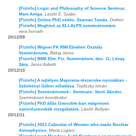
[Fizinfo] Logic and Philosophy of Science Seminar,
Marc Artiga
,
Laszlo E. Szabo
[Fizinfo] Online PhD védés_Szarvas Tamás
,
Doktori
[Fizinfo] Meghívó az ELI-ALPS szemináriumára
,
vera.horvath
20/12/09
[Fizinfo] Wigner FK RMI Elméleti Osztály
Szemináriuma
,
Balog Janos
[Fizinfo] BME Elm. Fiz. Szeminárium, dec. 11, Lévay
Sára
,
Janos Asboth
20/12/10
[Fizinfo] A rejtélyes Majorana-részecske nyomában -
Széchenyi Gábor előadása
,
Tepliczky István
[Fizinfo] Szemináriumok - Seminars: Varró Sándor
,
Szeminárium koordinátor
[Fizinfo] PhD állás Grenoble-ban mágneses
nanorészecskék vizsgálatára
,
László Bottyán
20/12/11
[Fizinfo] 2021 Calendar of Women who made Nuclear
Astrophysics
,
Maria Lugaro