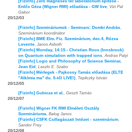
[Fizinfo] Zéró mágneses tér laboratórium építése -
Erdős Géza (Wigner RMI) előadása - GW live
,
Vizi Pal
Gabor
20/12/03
[Fizinfo] Szemináriumok - Seminars: Dombi András
,
Szeminárium koordinátor
[Fizinfo] BME Elm. Fiz. Szeminárium, dec.4, Rózsa
Levente
,
Janos Asboth
[Fizinfo] Monday, 14:15 - Christian Roos (Innsbruck)
on Quantum simulation with trapped ions
,
Andras Palyi
[Fizinfo] Logic and Philosophy of Science Seminar,
Jean Eid
,
Laszlo E. Szabo
[Fizinfo] Mérlegek - Pajkossy Tamás előadása (ELTE
"Alkímia ma" du. 5-től LIVE!)
,
Tepliczky István
20/12/05
[Fizinfo] Gubicza et al.
,
Geszti Tamás
20/12/07
[Fizinfo] Wigner FK RMI Elméleti Osztály
Szemináriuma
,
Balog Janos
[Fizinfo] CSFK Csillagászati Intézet - szeminárium
,
Sandor Frey
20/12/08