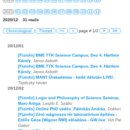
2021
01
02
03
04
05
06
07
08
09
10
11
12
2020/12 31 mails
2022
01
02
03
04
05
06
07
08
09
10
11
12
Chronological
Thread
<<
<
page # 1/2
>
>>
2023
01
02
03
04
05
06
07
08
09
10
11
12
20/12/01
2024
01
02
03
04
05
06
07
08
09
10
11
12
[Fizinfo] BME TTK Science Campus, Dec 4. Härtlein
2025
01
02
03
04
05
06
07
08
09
10
11
12
Károly
,
Janos Asboth
[Fizinfo] BME TTK Science Campus, Dec 4. Härtlein
2026
01
02
03
04
05
06
07
08
09
10
11
12
Károly
,
Janos Asboth
[Fizinfo] MANT Űrakadémia - kedd délután LIVE!
,
Tepliczky István
20/12/02
[Fizinfo] Logic and Philosophy of Science Seminar,
Marc Artiga
,
Laszlo E. Szabo
[Fizinfo] Online PhD védés_Pálinkás András
,
Doktori
[Fizinfo] Zéró mágneses tér laboratórium építése -
Erdős Géza (Wigner RMI) előadása - GW live
,
Vizi Pal
Gabor