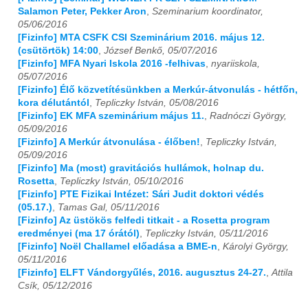
Salamon Peter, Pekker Aron
,
Szeminarium koordinator,
05/06/2016
[Fizinfo] MTA CSFK CSI Szeminárium 2016. május 12.
(csütörtök) 14:00
,
József Benkő, 05/07/2016
[Fizinfo] MFA Nyari Iskola 2016 -felhivas
,
nyariiskola,
05/07/2016
[Fizinfo] Élő közvetítésünkben a Merkúr-átvonulás - hétfőn,
kora délutántól
,
Tepliczky István, 05/08/2016
[Fizinfo] EK MFA szeminárium május 11.
,
Radnóczi György,
05/09/2016
[Fizinfo] A Merkúr átvonulása - élőben!
,
Tepliczky István,
05/09/2016
[Fizinfo] Ma (most) gravitációs hullámok, holnap du.
Rosetta
,
Tepliczky István, 05/10/2016
[Fizinfo] PTE Fizikai Intézet: Sári Judit doktori védés
(05.17.)
,
Tamas Gal, 05/11/2016
[Fizinfo] Az üstökös felfedi titkait - a Rosetta program
eredményei (ma 17 órától)
,
Tepliczky István, 05/11/2016
[Fizinfo] Noël Challamel előadása a BME-n
,
Károlyi György,
05/11/2016
[Fizinfo] ELFT Vándorgyűlés, 2016. augusztus 24-27.
,
Attila
Csík, 05/12/2016