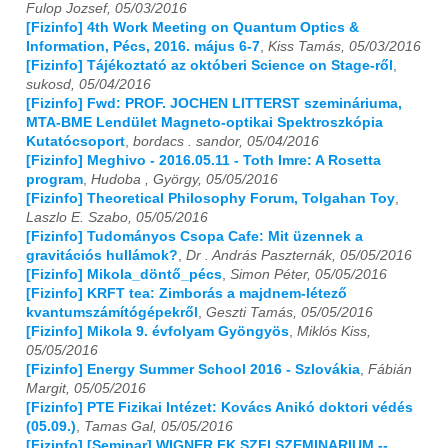
Fulop Jozsef, 05/03/2016
[Fizinfo] 4th Work Meeting on Quantum Optics &
Information, Pécs, 2016. május 6-7
,
Kiss Tamás, 05/03/2016
[Fizinfo] Tájékoztató az októberi Science on Stage-ről
,
sukosd, 05/04/2016
[Fizinfo] Fwd: PROF. JOCHEN LITTERST szemináriuma,
MTA-BME Lendület Magneto-optikai Spektroszkópia
Kutatócsoport
,
bordacs . sandor, 05/04/2016
[Fizinfo] Meghivo - 2016.05.11 - Toth Imre: A Rosetta
program
,
Hudoba , György, 05/05/2016
[Fizinfo] Theoretical Philosophy Forum, Tolgahan Toy
,
Laszlo E. Szabo, 05/05/2016
[Fizinfo] Tudományos Csopa Cafe: Mit üzennek a
gravitációs hullámok?
,
Dr . András Paszternák, 05/05/2016
[Fizinfo] Mikola_döntő_pécs
,
Simon Péter, 05/05/2016
[Fizinfo] KRFT tea: Zimborás a majdnem-létező
kvantumszámítógépekről
,
Geszti Tamás, 05/05/2016
[Fizinfo] Mikola 9. évfolyam Gyöngyös
,
Miklós Kiss,
05/05/2016
[Fizinfo] Energy Summer School 2016 - Szlovákia
,
Fábián
Margit, 05/05/2016
[Fizinfo] PTE Fizikai Intézet: Kovács Anikó doktori védés
(05.09.)
,
Tamas Gal, 05/05/2016
[Fizinfo] [Seminar] WIGNER FK SZFI SZEMINARIUM --