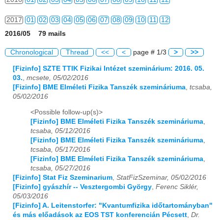
2017
01
02
03
04
05
06
07
08
09
10
11
12
2016/05 79 mails
2018
01
02
03
04
05
06
07
08
09
10
11
12
Chronological
Thread
<<
<
page # 1/3
>
>>
2019
01
02
03
04
05
06
07
08
09
10
11
12
[Fizinfo] SZTE TTIK Fizikai Intézet szeminárium: 2016. 05.
03.
,
mcsete, 05/02/2016
2020
01
02
03
04
05
06
07
08
09
10
11
12
[Fizinfo] BME Elméleti Fizika Tanszék szemináriuma
,
tcsaba,
05/02/2016
2021
01
02
03
04
05
06
07
08
09
10
11
12
<Possible follow-up(s)>
2022
01
02
03
04
05
06
07
08
09
10
11
12
[Fizinfo] BME Elméleti Fizika Tanszék szemináriuma
,
tcsaba, 05/12/2016
2023
01
02
03
04
05
06
07
08
09
10
11
12
[Fizinfo] BME Elméleti Fizika Tanszék szemináriuma
,
tcsaba, 05/17/2016
[Fizinfo] BME Elméleti Fizika Tanszék szemináriuma
,
2024
01
02
03
04
05
06
07
08
09
10
11
12
tcsaba, 05/27/2016
[Fizinfo] Stat Fiz Szeminarium
,
StatFizSzeminar, 05/02/2016
2025
01
02
03
04
05
06
07
08
09
10
11
12
[Fizinfo] gyászhír -- Vesztergombi György
,
Ferenc Siklér,
05/03/2016
2026
01
02
03
04
05
06
07
08
09
10
11
12
[Fizinfo] A. Leitenstorfer: "Kvantumfizika időtartományban"
és más előadások az EOS TST konferencián Pécsett
,
Dr.