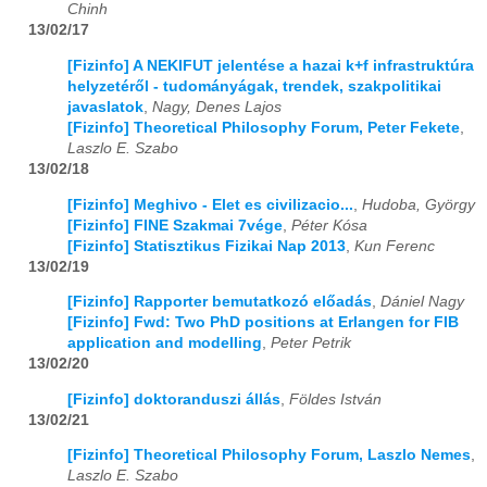
Chinh
13/02/17
2025
01
02
03
04
05
06
07
08
09
10
11
12
[Fizinfo] A NEKIFUT jelentése a hazai k+f infrastruktúra
2026
01
02
03
04
05
06
07
08
09
10
11
12
helyzetéről - tudományágak, trendek, szakpolitikai
javaslatok
,
Nagy, Denes Lajos
[Fizinfo] Theoretical Philosophy Forum, Peter Fekete
,
Laszlo E. Szabo
13/02/18
[Fizinfo] Meghivo - Elet es civilizacio...
,
Hudoba, György
[Fizinfo] FINE Szakmai 7vége
,
Péter Kósa
[Fizinfo] Statisztikus Fizikai Nap 2013
,
Kun Ferenc
13/02/19
[Fizinfo] Rapporter bemutatkozó előadás
,
Dániel Nagy
[Fizinfo] Fwd: Two PhD positions at Erlangen for FIB
application and modelling
,
Peter Petrik
13/02/20
[Fizinfo] doktoranduszi állás
,
Földes István
13/02/21
[Fizinfo] Theoretical Philosophy Forum, Laszlo Nemes
,
Laszlo E. Szabo