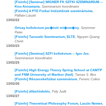
[Fizinfo] [Seminar] WIGNER FK SZFKI SZEMINARIUM --
Kiss Annamaria
,
Szeminarium koordinator
[Fizinfo] A PTE Fizikai Intézetének szemináriuma
,
Pálfalvi László
13/02/22
Ortvay kollokvium jav�tott int�zm�ny
,
Szommer
Peter
[Fizinfo] Tanszeki Szeminarium, ELTE
,
Nguyen Quang
Chinh
13/02/23
[Fizinfo] [Seminar] SZFI kollokvium -- Igor Jex
,
Szeminarium koordinator
13/02/25
[Fizinfo] High Energy Theory Spring School at CAMTP
and FNM University of Maribor (fwd)
,
Tamas S. Biro
[Fizinfo] Részecskefizikai szeminárium
,
Ferenc Csikor
13/02/26
[Fizinfo] álláshírdetés
,
Fidy Judit
13/02/27
[Fizinfo] Theoretical Philosophy Forum, Laszlo Nemes
,