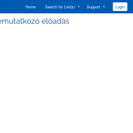
Home
Search for List(s)
Support
Login
 bemutatkozó előadás