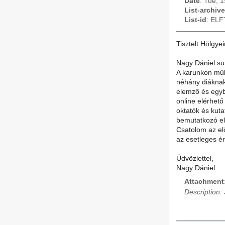
Date
: Tue, 
List-archive
List-id
: ELF
Tisztelt Hölgye
Nagy Dániel su
A karunkon mű
néhány diáknak
elemző és egyb
online elérhető
oktatók és kut
bemutatkozó el
Csatolom az elő
az esetleges é
Üdvözlettel,
Nagy Dániel
Attachment
Description: