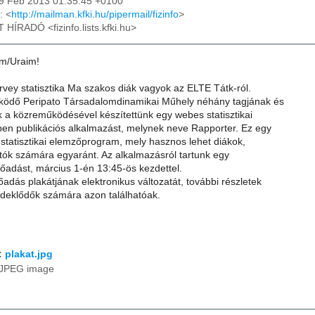
19 Feb 2013 01:35:45 +0100
: <
http://mailman.kfki.hu/pipermail/fizinfo
>
T HÍRADÓ <fizinfo.lists.kfki.hu>
im/Uraim!
rvey statisztika Ma szakos diák vagyok az ELTE Tátk-ról.
ködő Peripato Társadalomdinamikai Műhely néhány tagjának és
 a közreműködésével készítettünk egy webes statisztikai
en publikációs alkalmazást, melynek neve Rapporter. Ez egy
 statisztikai elemzőprogram, mely hasznos lehet diákok,
atók számára egyaránt. Az alkalmazásról tartunk egy
őadást, március 1-én 13:45-ös kezdettel.
adás plakátjának elektronikus változatát, további részletek
rdeklődők számára azon találhatóak.
:
plakat.jpg
JPEG image