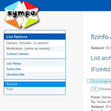
fizinfo
List Options
Owners:
listsadm, (1 owners)
Subject:
EL
Moderators:
(same as owners)
Contact owners
List arc
List Home
[Fizinf
Subscribe
Unsubscribe
Chronologica
Archive
<
Chrono
Post
From
: Dáni
To
: fizinfo AT
Subject
: [F