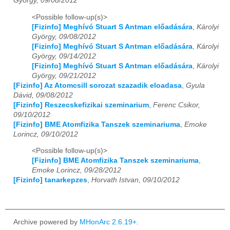
György, 09/08/2012
<Possible follow-up(s)>
[Fizinfo] Meghívó Stuart S Antman előadására
,
Károlyi
György, 09/08/2012
[Fizinfo] Meghívó Stuart S Antman előadására
,
Károlyi
György, 09/14/2012
[Fizinfo] Meghívó Stuart S Antman előadására
,
Károlyi
György, 09/21/2012
[Fizinfo] Az Atomcsill sorozat szazadik eloadasa
,
Gyula
Dávid, 09/08/2012
[Fizinfo] Reszecskefizikai szeminarium
,
Ferenc Csikor,
09/10/2012
[Fizinfo] BME Atomfizika Tanszek szeminariuma
,
Emoke
Lorincz, 09/10/2012
<Possible follow-up(s)>
[Fizinfo] BME Atomfizika Tanszek szeminariuma
,
Emoke Lorincz, 09/28/2012
[Fizinfo] tanarkepzes
,
Horvath Istvan, 09/10/2012
Archive powered by
MHonArc 2.6.19+
.