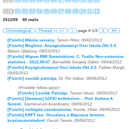
2013
01
02
03
04
05
06
07
08
09
10
11
12
2012/09 80 mails
2014
01
02
03
04
05
06
07
08
09
10
11
12
Chronological
Thread
<<
<
page # 1/3
>
>>
2015
01
02
03
04
05
06
07
08
09
10
11
12
[Fizinfo] Mikola verseny
,
Simon Péter, 09/02/2012
[Fizinfo] Meghivo: Anyagtudomanyi Oszi Iskola Okt 3-5
,
2016
01
02
03
04
05
06
07
08
09
10
11
12
Balazs Ujfalussy, 09/03/2012
[Fizinfo] Wigner RMI Szeminárium: C. Tsallis Non-extensive
2017
01
02
03
04
05
06
07
08
09
10
11
12
statistics - 2012.09.07
,
Barnaföldi Gergely Gábor, 09/04/2012
[Fizinfo] Anyagtudomanyi Oszi Iskola Okt 3-5
,
Fabian Margit,
2018
01
02
03
04
05
06
07
08
09
10
11
12
09/05/2012
[Fizinfo] csodák palotája
,
Dr. Pór Gábor, 09/05/2012
2019
01
02
03
04
05
06
07
08
09
10
11
12
<Possible follow-up(s)>
2020
01
02
03
04
05
06
07
08
09
10
11
12
[Fizinfo] Csodák Palotája
,
Tamas Istvan, 09/05/2012
[Fizinfo] [Seminar] SZFKI kollokvium -- Prof. Kattera A.
Suresh
,
Szeminarium koordinator, 09/06/2012
2021
01
02
03
04
05
06
07
08
09
10
11
12
[Fizinfo] csillagda szeminariuma
,
Karola_Uhlar, 09/06/2012
[Fizinfo] KRFT tea: Oroszlany a Majorana fermion
2022
01
02
03
04
05
06
07
08
09
10
11
12
kvazireszecskekrol
,
Geszti Tamás, 09/06/2012
2023
01
02
03
04
05
06
07
08
09
10
11
12