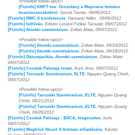
<Possible follow-up(s)>
[Fizinfo] KRFT tea: Oroszlany a Majorana fermion
2024
01
02
03
04
05
06
07
08
09
10
11
12
kvazireszecskekrol
,
Geszti Tamás, 09/06/2012
[Fizinfo] RMC-5 konferencia
,
Harsanyi Ildiko , 09/06/2012
2025
01
02
03
04
05
06
07
08
09
10
11
12
[Fizinfo] felhívás
,
Eötvös Loránd Fizikai Társulat, 09/07/2012
[Fizinfo] Atomki-szeminárium
,
Zoltan Mate, 09/07/2012
2026
01
02
03
04
05
06
07
08
09
10
11
12
<Possible follow-up(s)>
[Fizinfo] Atomki-szeminárium
,
Zoltan Mate, 09/10/2012
[Fizinfo] Atomki-szeminárium
,
Zoltan Mate, 09/18/2012
[Fizinfo] Dátumjavítás, Atomki-szeminárium
,
Zoltan Mate,
09/07/2012
[Fizinfo] Csodak Palotaja ismet
,
Kurti Jeno, 09/07/2012
[Fizinfo] Tanszeki Szeminarium, ELTE
,
Nguyen Quang Chinh,
09/07/2012
<Possible follow-up(s)>
[Fizinfo] Tanszeki Szeminarium, ELTE
,
Nguyen Quang
Chinh, 09/21/2012
[Fizinfo] Tanszeki Szeminarium, ELTE
,
Nguyen Quang
Chinh, 09/28/2012
[Fizinfo] Csodak Palotaja - BSCA, kiegeszites
,
kurti,
09/07/2012
[Fizinfo] Meghívó Stuart S Antman előadására
,
Károlyi