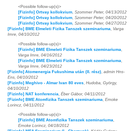
<Possible follow-up(s)>
2024
01
02
03
04
05
06
07
08
09
10
11
12
[Fizinfo] Ortvay kollokvium
,
Szommer Peter, 04/13/2012
[Fizinfo] Ortvay kollokvium
,
Szommer Peter, 04/20/2012
2025
01
02
03
04
05
06
07
08
09
10
11
12
[Fizinfo] Ortvay kollokvium
,
Szommer Peter, 04/27/2012
[Fizinfo] BME Elmeleti Fizika Tanszek szeminariuma
,
Varga
Imre, 04/10/2012
2026
01
02
03
04
05
06
07
08
09
10
11
12
<Possible follow-up(s)>
[Fizinfo] BME Elmeleti Fizika Tanszek szeminariuma
,
Varga Imre, 04/16/2012
[Fizinfo] BME Elmeleti Fizika Tanszek szeminariuma
,
Varga Imre, 04/23/2012
[Fizinfo] Atomenergia Fukushima után (II. rész)
,
admin Hns-
Ens, 04/10/2012
[Fizinfo] Meghivo - Almar Ivan 80 eves
,
Hudoba, György,
04/10/2012
[Fizinfo] NAT konferencia
,
Éber Gábor, 04/11/2012
[Fizinfo] BME Atomfizika Tanszek szeminariuma
,
Emoke
Lorincz, 04/11/2012
<Possible follow-up(s)>
[Fizinfo] BME Atomfizika Tanszek szeminariuma
,
Emoke Lorincz, 04/18/2012