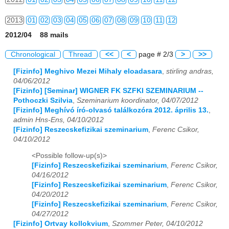
2013
01
02
03
04
05
06
07
08
09
10
11
12
2012/04 88 mails
2014
01
02
03
04
05
06
07
08
09
10
11
12
Chronological
Thread
<<
<
page # 2/3
>
>>
2015
01
02
03
04
05
06
07
08
09
10
11
12
[Fizinfo] Meghivo Mezei Mihaly eloadasara
,
stirling andras,
04/06/2012
2016
01
02
03
04
05
06
07
08
09
10
11
12
[Fizinfo] [Seminar] WIGNER FK SZFKI SZEMINARIUM --
Pothoczki Szilvia
,
Szeminarium koordinator, 04/07/2012
2017
01
02
03
04
05
06
07
08
09
10
11
12
[Fizinfo] Meghívó író-olvasó találkozóra 2012. április 13.
,
admin Hns-Ens, 04/10/2012
2018
01
02
03
04
05
06
07
08
09
10
11
12
[Fizinfo] Reszecskefizikai szeminarium
,
Ferenc Csikor,
04/10/2012
2019
01
02
03
04
05
06
07
08
09
10
11
12
<Possible follow-up(s)>
2020
01
02
03
04
05
06
07
08
09
10
11
12
[Fizinfo] Reszecskefizikai szeminarium
,
Ferenc Csikor,
04/16/2012
[Fizinfo] Reszecskefizikai szeminarium
,
Ferenc Csikor,
2021
01
02
03
04
05
06
07
08
09
10
11
12
04/20/2012
[Fizinfo] Reszecskefizikai szeminarium
,
Ferenc Csikor,
2022
01
02
03
04
05
06
07
08
09
10
11
12
04/27/2012
[Fizinfo] Ortvay kollokvium
,
Szommer Peter, 04/10/2012
2023
01
02
03
04
05
06
07
08
09
10
11
12