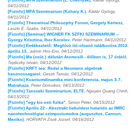
[Fizinfo] MFA Szeminarium (L. Chernyak)
,
Kádár György,
04/11/2012
[Fizinfo] MFA Szeminarium (Kohary K.)
,
Kádár György,
04/11/2012
[Fizinfo] Theoretical Philosophy Forum, Gergely Kertesz
,
Laszlo E. Szabo, 04/11/2012
[Fizinfo] [Seminar] WIGNER FK SZFKI SZEMINARIUM --
Gyorgy Krisztina, Ihor Korolov
,
Peter Hartmann, 04/12/2012
[Fizinfo] Emlékeztető: Meghívó író-olvasó találkozóra 2012.
április 13.
,
admin Hns-Ens, 04/12/2012
[Fizinfo] Ma (csüt.) délután Atomcsill - élőben is, 17 órától
,
Tepliczky István, 04/12/2012
[Fizinfo] KRFT tea: Redei a Neumann algebrak
hasznossagarol
,
Geszti Tamás, 04/12/2012
[Fizinfo] Kvantumdinamika mini-konferencia, majus 3-7,
Matrahaza
,
Peter Domokos, 04/13/2012
[Fizinfo] Tanszeki Szeminarium, ELTE
,
Nguyen Quang Chinh,
04/13/2012
[Fizinfo] "egy kis esti fizika"
,
Simon Péter, 04/15/2012
[Fizinfo] Aprilis 22 - Absztrakt bekuldesi hatarido az IMRC
nanotechnológiai szimpoziumokra (augusztus, Cancun,
Mexiko)
,
HORVATH Zsolt Jozsef, 04/16/2012