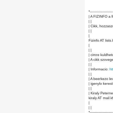
*------------------
| A FIZINFO a f
| |
| Cikk, hozzasz
| |
|
Fizinfo AT lists.
|
| |
| cimre kuldheto
| A cikk szoveg
| |
| Informacio:
ht
| |
| A beerkezo le
| igenylo kerest
| |
| Kiraly Peterne
kiraly AT mail.k
|
| |
*------------------