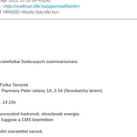
20 Apr 2012 10:19:26 +0200
: <
http://mailman.kfki.hu/pipermail/fizinfo
>
T HÍRADÓ <fizinfo.lists.kfki.hu>
skefizikai Szakcsoport szeminariumara
 Fizika Tanszek
 Pazmany Peter setany 1A, 2.54 (Novobatzky terem).
5. 14:15h
Azonositott hadronok, eloszlasaik energia-
s- fuggese a CMS kiserletben
ot szeretettel varunk.