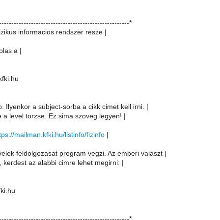
-----------------------------------------------------*
izikus informacios rendszer resze |
olas a |
kfki.hu
. Ilyenkor a subject-sorba a cikk cimet kell irni. |
e a level torzse. Ez sima szoveg legyen! |
tps://mailman.kfki.hu/listinfo/fizinfo
|
velek feldolgozasat program vegzi. Az emberi valaszt |
, kerdest az alabbi cimre lehet megirni: |
fki.hu
-----------------------------------------------------*