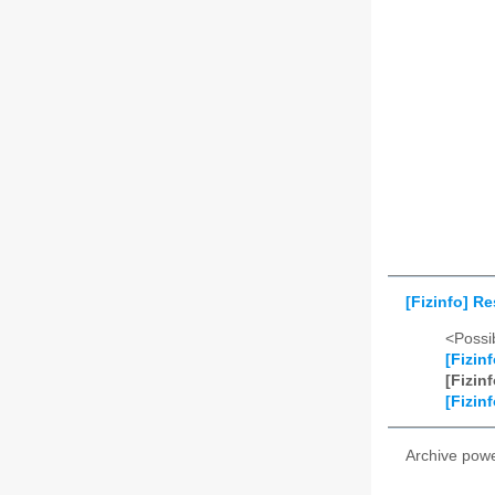
[Fizinfo] R
<Possib
[Fizin
[Fizin
[Fizin
Archive pow