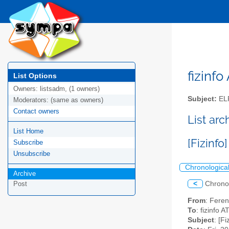
fizinfo
List Options
Owners:
listsadm, (1 owners)
Subject:
EL
Moderators:
(same as owners)
Contact owners
List arc
List Home
[Fizinf
Subscribe
Unsubscribe
Chronologica
Archive
<
Chrono
Post
From
: Feren
To
: fizinfo AT
Subject
: [F