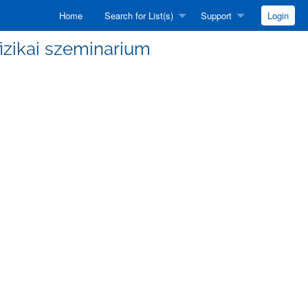
Home
Search for List(s)
Support
Login
efizikai szeminarium