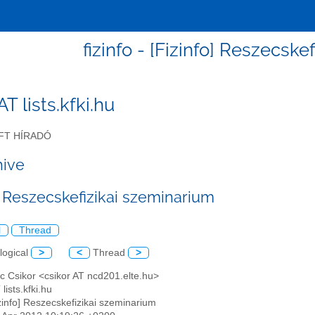
fizinfo - [Fizinfo] Reszecsk
 AT lists.kfki.hu
FT HÍRADÓ
hive
o] Reszecskefizikai szeminarium
l
Thread
logical
>
<
Thread
>
c Csikor <csikor AT ncd201.elte.hu>
 lists.kfki.hu
izinfo] Reszecskefizikai szeminarium