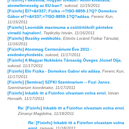
[Fizinfo] Fukusima, hogyan tovább? Atom kiváltása,
atomellenesség az EU-ban?
,
sukosd, 11/15/2011
[Fizinfo] Él?=&#337; Fizika -=?ISO-8859-1?Q? Domokos
Gábor el?=&#337;=?ISO-8859-1?Q?adása
,
Ferenc Kun,
11/15/2011
[Fizinfo] Leonidák maximuma a csütörtökről péntekre
virradó hajnalon!
,
Tepliczky István, 11/16/2011
[Fizinfo] Bozóky emlékülés
,
Eötvös Loránd Fizikai Társulat,
11/16/2011
[Fizinfo] Atommag Centenáriumi Éve 2011 -
eredményhirdetés
,
sukosd, 11/17/2011
[Fizinfo] A Magyar Nukleáris Társaság Öveges József Díja
,
sukosd, 11/17/2011
[Fizinfo] Elo Fizika - Domokos Gabor elo adása
,
Ferenc Kun,
11/17/2011
[Fizinfo] [Seminar] SZFKI Szeminarium -- Fuzi Janos
,
Szeminarium koordinator, 11/17/2011
[Fizinfo] Inkabb itt a Fizinfon olvastam volna errol
,
Istvan
Horvath, 11/17/2011
Re: [Fizinfo] Inkabb itt a Fizinfon olvastam volna errol
,
Zimanyi Magdolna, 11/18/2011
Re: [Fizinfo] Inkabb itt a Fizinfon olvastam volna
errol
,
zagyvai, 11/18/2011