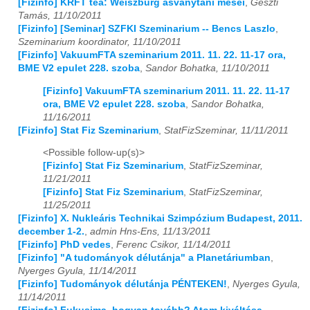
[Fizinfo] KRFT tea: Weiszburg asvanytani mesei
,
Geszti
Tamás, 11/10/2011
2023
01
02
03
04
05
06
07
08
09
10
11
12
[Fizinfo] [Seminar] SZFKI Szeminarium -- Bencs Laszlo
,
Szeminarium koordinator, 11/10/2011
2024
01
02
03
04
05
06
07
08
09
10
11
12
[Fizinfo] VakuumFTA szeminarium 2011. 11. 22. 11-17 ora,
BME V2 epulet 228. szoba
,
Sandor Bohatka, 11/10/2011
2025
01
02
03
04
05
06
07
08
09
10
11
12
[Fizinfo] VakuumFTA szeminarium 2011. 11. 22. 11-17
ora, BME V2 epulet 228. szoba
,
Sandor Bohatka,
2026
01
02
03
04
05
06
07
08
09
10
11
12
11/16/2011
[Fizinfo] Stat Fiz Szeminarium
,
StatFizSzeminar, 11/11/2011
<Possible follow-up(s)>
[Fizinfo] Stat Fiz Szeminarium
,
StatFizSzeminar,
11/21/2011
[Fizinfo] Stat Fiz Szeminarium
,
StatFizSzeminar,
11/25/2011
[Fizinfo] X. Nukleáris Technikai Szimpózium Budapest, 2011.
december 1-2.
,
admin Hns-Ens, 11/13/2011
[Fizinfo] PhD vedes
,
Ferenc Csikor, 11/14/2011
[Fizinfo] "A tudományok délutánja" a Planetáriumban
,
Nyerges Gyula, 11/14/2011
[Fizinfo] Tudományok délutánja PÉNTEKEN!
,
Nyerges Gyula,
11/14/2011