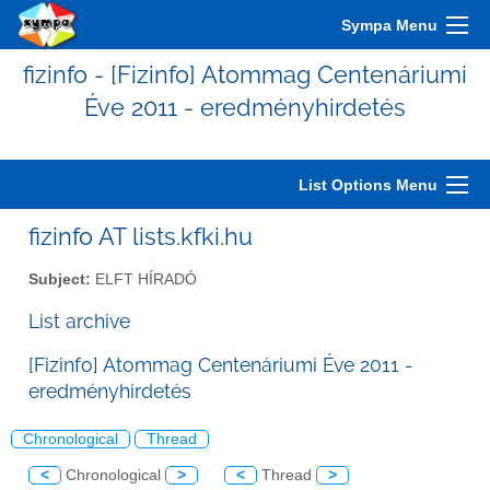
Sympa Menu
fizinfo - [Fizinfo] Atommag Centenáriumi
Éve 2011 - eredményhirdetés
List Options Menu
fizinfo AT lists.kfki.hu
Subject:
ELFT HÍRADÓ
List archive
[Fizinfo] Atommag Centenáriumi Éve 2011 -
eredményhirdetés
Chronological
Thread
<
Chronological
>
<
Thread
>