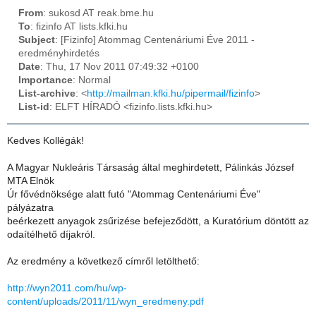
From
: sukosd AT reak.bme.hu
To
: fizinfo AT lists.kfki.hu
Subject
: [Fizinfo] Atommag Centenáriumi Éve 2011 -
eredményhirdetés
Date
: Thu, 17 Nov 2011 07:49:32 +0100
Importance
: Normal
List-archive
: <
http://mailman.kfki.hu/pipermail/fizinfo
>
List-id
: ELFT HÍRADÓ <fizinfo.lists.kfki.hu>
Kedves Kollégák!
A Magyar Nukleáris Társaság által meghirdetett, Pálinkás József
MTA Elnök
Úr fővédnöksége alatt futó "Atommag Centenáriumi Éve"
pályázatra
beérkezett anyagok zsűrizése befejeződött, a Kuratórium döntött az
odaítélhető díjakról.
Az eredmény a következő címről letölthető:
http://wyn2011.com/hu/wp-
content/uploads/2011/11/wyn_eredmeny.pdf