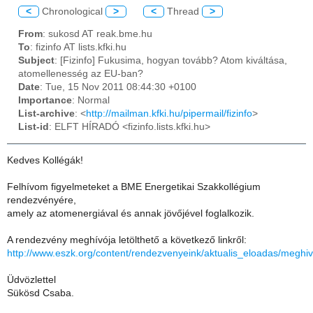
<
Chronological
>
<
Thread
>
From
: sukosd AT reak.bme.hu
To
: fizinfo AT lists.kfki.hu
Subject
: [Fizinfo] Fukusima, hogyan tovább? Atom kiváltása,
atomellenesség az EU-ban?
Date
: Tue, 15 Nov 2011 08:44:30 +0100
Importance
: Normal
List-archive
: <
http://mailman.kfki.hu/pipermail/fizinfo
>
List-id
: ELFT HÍRADÓ <fizinfo.lists.kfki.hu>
Kedves Kollégák!
Felhívom figyelmeteket a BME Energetikai Szakkollégium
rendezvényére,
amely az atomenergiával és annak jövőjével foglalkozik.
A rendezvény meghívója letölthető a következő linkről:
http://www.eszk.org/content/rendezvenyeink/aktualis_eloadas/meghi
Üdvözlettel
Sükösd Csaba.