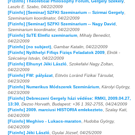
[Fizinfo] Theoretical Philosophy Forum, Gergely Szekely
,
Laszlo E. Szabo, 04/22/2009
2021
01
02
03
04
05
06
07
08
09
10
11
12
[Fizinfo] [Seminar] SZFKI Szeminarium -- Szirmai Gergely
,
Szeminarium koordinator, 04/22/2009
2022
01
02
03
04
05
06
07
08
09
10
11
12
[Fizinfo] [Seminar] SZFKI Szeminarium -- Nagy David
,
Szeminarium koordinator, 04/22/2009
[Fizinfo] SzTE Elmfiz szeminarium
,
Mihaly Benedict,
2023
01
02
03
04
05
06
07
08
09
10
11
12
04/22/2009
[Fizinfo] (no subject)
,
Gambar Katalin, 04/22/2009
2024
01
02
03
04
05
06
07
08
09
10
11
12
[Fizinfo] Nyilthelyi Fifiqs Fiziqs Feladatok 2009
,
Elnök -
Szécsényi István, 04/22/2009
2025
01
02
03
04
05
06
07
08
09
10
11
12
[Fizinfo] Elhunyt Jéki László
,
Szokefalvi Nagy Zoltan,
04/22/2009
2026
01
02
03
04
05
06
07
08
09
10
11
12
[Fizinfo] FW: pályázat
,
Eötvös Loránd Fizikai Társulat,
04/23/2009
[Fizinfo] Numerikus Módszerek Szeminárium
,
Károlyi György,
04/23/2009
[Fizinfo] Debreczeni Gergely házi védése: RMKI, 2009.04.27,
13:30
,
Dezso Horvath, Budapest: +36 1 392-2755, 04/24/2009
[Fizinfo] 2009. marciusi HISTORIA emlekezteto
,
Szalay Kati,
04/24/2009
[Fizinfo] Meghivo - Lukacs-maraton
,
Hudoba György,
04/24/2009
[Fizinfo] Jéki László
,
Gyulai József, 04/25/2009