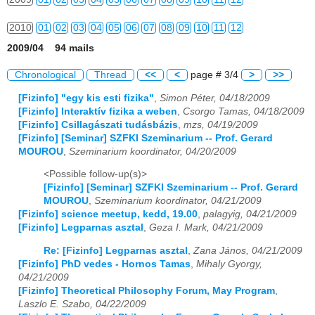
2010
01
02
03
04
05
06
07
08
09
10
11
12
2009/04 94 mails
2011
01
02
03
04
05
06
07
08
09
10
11
12
Chronological
Thread
<<
<
page # 3/4
>
>>
2012
01
02
03
04
05
06
07
08
09
10
11
12
[Fizinfo] "egy kis esti fizika"
,
Simon Péter, 04/18/2009
[Fizinfo] Interaktív fizika a weben
,
Csorgo Tamas, 04/18/2009
2013
01
02
03
04
05
06
07
08
09
10
11
12
[Fizinfo] Csillagászati tudásbázis
,
mzs, 04/19/2009
[Fizinfo] [Seminar] SZFKI Szeminarium -- Prof. Gerard
2014
01
02
03
04
05
06
07
08
09
10
11
12
MOUROU
,
Szeminarium koordinator, 04/20/2009
2015
01
02
03
04
05
06
07
08
09
10
11
12
<Possible follow-up(s)>
[Fizinfo] [Seminar] SZFKI Szeminarium -- Prof. Gerard
2016
01
02
03
04
05
06
07
08
09
10
11
12
MOUROU
,
Szeminarium koordinator, 04/21/2009
[Fizinfo] science meetup, kedd, 19.00
,
palagyig, 04/21/2009
[Fizinfo] Legparnas asztal
,
Geza I. Mark, 04/21/2009
2017
01
02
03
04
05
06
07
08
09
10
11
12
Re: [Fizinfo] Legparnas asztal
,
Zana János, 04/21/2009
2018
01
02
03
04
05
06
07
08
09
10
11
12
[Fizinfo] PhD vedes - Hornos Tamas
,
Mihaly Gyorgy,
04/21/2009
2019
01
02
03
04
05
06
07
08
09
10
11
12
[Fizinfo] Theoretical Philosophy Forum, May Program
,
Laszlo E. Szabo, 04/22/2009
2020
01
02
03
04
05
06
07
08
09
10
11
12