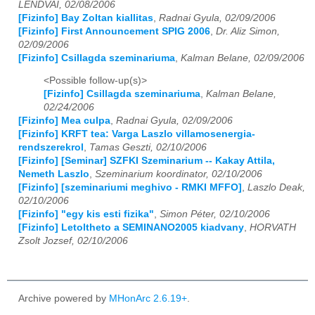
LENDVAI, 02/08/2006
[Fizinfo] Bay Zoltan kiallitas
,
Radnai Gyula, 02/09/2006
[Fizinfo] First Announcement SPIG 2006
,
Dr. Aliz Simon,
02/09/2006
[Fizinfo] Csillagda szeminariuma
,
Kalman Belane, 02/09/2006
<Possible follow-up(s)>
[Fizinfo] Csillagda szeminariuma
,
Kalman Belane,
02/24/2006
[Fizinfo] Mea culpa
,
Radnai Gyula, 02/09/2006
[Fizinfo] KRFT tea: Varga Laszlo villamosenergia-
rendszerekrol
,
Tamas Geszti, 02/10/2006
[Fizinfo] [Seminar] SZFKI Szeminarium -- Kakay Attila,
Nemeth Laszlo
,
Szeminarium koordinator, 02/10/2006
[Fizinfo] [szeminariumi meghivo - RMKI MFFO]
,
Laszlo Deak,
02/10/2006
[Fizinfo] "egy kis esti fizika"
,
Simon Péter, 02/10/2006
[Fizinfo] Letoltheto a SEMINANO2005 kiadvany
,
HORVATH
Zsolt Jozsef, 02/10/2006
Archive powered by
MHonArc 2.6.19+
.