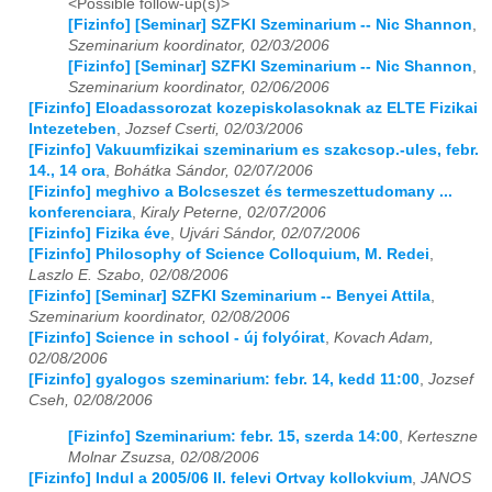
<Possible follow-up(s)>
[Fizinfo] [Seminar] SZFKI Szeminarium -- Nic Shannon
,
2018
01
02
03
04
05
06
07
08
09
10
11
12
Szeminarium koordinator, 02/03/2006
[Fizinfo] [Seminar] SZFKI Szeminarium -- Nic Shannon
,
2019
01
02
03
04
05
06
07
08
09
10
11
12
Szeminarium koordinator, 02/06/2006
[Fizinfo] Eloadassorozat kozepiskolasoknak az ELTE Fizikai
Intezeteben
,
Jozsef Cserti, 02/03/2006
2020
01
02
03
04
05
06
07
08
09
10
11
12
[Fizinfo] Vakuumfizikai szeminarium es szakcsop.-ules, febr.
14., 14 ora
,
Bohátka Sándor, 02/07/2006
2021
01
02
03
04
05
06
07
08
09
10
11
12
[Fizinfo] meghivo a Bolcseszet és termeszettudomany ...
konferenciara
,
Kiraly Peterne, 02/07/2006
2022
01
02
03
04
05
06
07
08
09
10
11
12
[Fizinfo] Fizika éve
,
Ujvári Sándor, 02/07/2006
[Fizinfo] Philosophy of Science Colloquium, M. Redei
,
2023
01
02
03
04
05
06
07
08
09
10
11
12
Laszlo E. Szabo, 02/08/2006
[Fizinfo] [Seminar] SZFKI Szeminarium -- Benyei Attila
,
2024
01
02
03
04
05
06
07
08
09
10
11
12
Szeminarium koordinator, 02/08/2006
[Fizinfo] Science in school - új folyóirat
,
Kovach Adam,
2025
01
02
03
04
05
06
07
08
09
10
11
12
02/08/2006
[Fizinfo] gyalogos szeminarium: febr. 14, kedd 11:00
,
Jozsef
2026
01
02
03
04
05
06
07
08
09
10
11
12
Cseh, 02/08/2006
[Fizinfo] Szeminarium: febr. 15, szerda 14:00
,
Kerteszne
Molnar Zsuzsa, 02/08/2006
[Fizinfo] Indul a 2005/06 II. felevi Ortvay kollokvium
,
JANOS