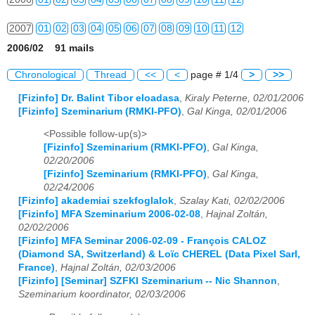
2007
01
02
03
04
05
06
07
08
09
10
11
12
2006/02 91 mails
2008
01
02
03
04
05
06
07
08
09
10
11
12
Chronological
Thread
<<
<
page # 1/4
>
>>
2009
01
02
03
04
05
06
07
08
09
10
11
12
[Fizinfo] Dr. Balint Tibor eloadasa
,
Kiraly Peterne, 02/01/2006
[Fizinfo] Szeminarium (RMKI-PFO)
,
Gal Kinga, 02/01/2006
2010
01
02
03
04
05
06
07
08
09
10
11
12
<Possible follow-up(s)>
2011
01
02
03
04
05
06
07
08
09
10
11
12
[Fizinfo] Szeminarium (RMKI-PFO)
,
Gal Kinga,
02/20/2006
2012
01
02
03
04
05
06
07
08
09
10
11
12
[Fizinfo] Szeminarium (RMKI-PFO)
,
Gal Kinga,
02/24/2006
2013
01
02
03
04
05
06
07
08
09
10
11
12
[Fizinfo] akademiai szekfoglalok
,
Szalay Kati, 02/02/2006
[Fizinfo] MFA Szeminarium 2006-02-08
,
Hajnal Zoltán,
02/02/2006
2014
01
02
03
04
05
06
07
08
09
10
11
12
[Fizinfo] MFA Seminar 2006-02-09 - François CALOZ
(Diamond SA, Switzerland) & Loïc CHEREL (Data Pixel Sarl,
2015
01
02
03
04
05
06
07
08
09
10
11
12
France)
,
Hajnal Zoltán, 02/03/2006
[Fizinfo] [Seminar] SZFKI Szeminarium -- Nic Shannon
,
2016
01
02
03
04
05
06
07
08
09
10
11
12
Szeminarium koordinator, 02/03/2006
2017
01
02
03
04
05
06
07
08
09
10
11
12