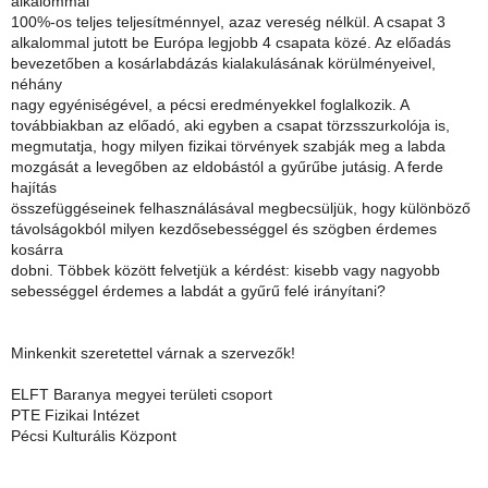
alkalommal
100%-os teljes teljesítménnyel, azaz vereség nélkül. A csapat 3
alkalommal jutott be Európa legjobb 4 csapata közé. Az előadás
bevezetőben a kosárlabdázás kialakulásának körülményeivel,
néhány
nagy egyéniségével, a pécsi eredményekkel foglalkozik. A
továbbiakban az előadó, aki egyben a csapat törzsszurkolója is,
megmutatja, hogy milyen fizikai törvények szabják meg a labda
mozgását a levegőben az eldobástól a gyűrűbe jutásig. A ferde
hajítás
összefüggéseinek felhasználásával megbecsüljük, hogy különböző
távolságokból milyen kezdősebességgel és szögben érdemes
kosárra
dobni. Többek között felvetjük a kérdést: kisebb vagy nagyobb
sebességgel érdemes a labdát a gyűrű felé irányítani?
Minkenkit szeretettel várnak a szervezők!
ELFT Baranya megyei területi csoport
PTE Fizikai Intézet
Pécsi Kulturális Központ