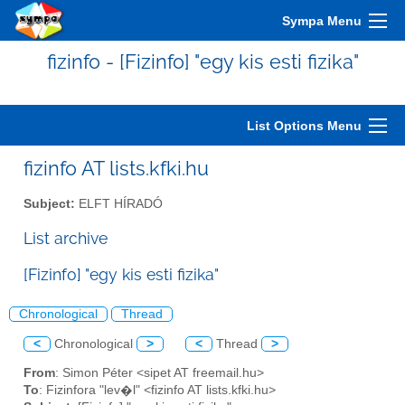
Sympa Menu
fizinfo - [Fizinfo] "egy kis esti fizika"
List Options Menu
fizinfo AT lists.kfki.hu
Subject:
ELFT HÍRADÓ
List archive
[Fizinfo] "egy kis esti fizika"
Chronological
Thread
<
Chronological
>
<
Thread
>
From
: Simon Péter <sipet AT freemail.hu>
To
: Fizinfora "lev�l" <fizinfo AT lists.kfki.hu>