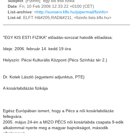
Subject
: [Fizinfo] "egy kis esti fizika"
Date
: Fri, 10 Feb 2006 12:33:22 +0100 (CET)
List-archive
: <
http://sunserv.kfki.hu/pipermail/fizinfo
>
List-id
: ELFT H&#205;RAD&#211; <fizinfo.lists.kfki.hu>
"EGY KIS ESTI FIZIKA" előadás-sorozat hatodik előadása:
Ideje: 2006. február 14. kedd 19 óra
Helyszín: Pécsi Kulturális Központ (Pécs Színház tér 2.)
Dr. Kotek László (egyetemi adjunktus, PTE)
A kosárlabdázás fizikája
Egész Európában ismert, hogy a Pécs a női kosárlabdázás
fellegvára.
2005. május 24-én a MIZO PÉCS női kosárlabda csapata 9-edik
alkalommal nyerte meg a magyar bajnokságot, második