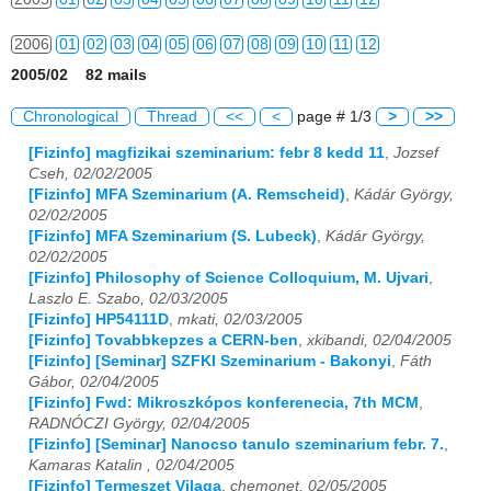
2006
01
02
03
04
05
06
07
08
09
10
11
12
2005/02 82 mails
2007
01
02
03
04
05
06
07
08
09
10
11
12
Chronological
Thread
<<
<
page # 1/3
>
>>
2008
01
02
03
04
05
06
07
08
09
10
11
12
[Fizinfo] magfizikai szeminarium: febr 8 kedd 11
,
Jozsef
Cseh, 02/02/2005
2009
01
02
03
04
05
06
07
08
09
10
11
12
[Fizinfo] MFA Szeminarium (A. Remscheid)
,
Kádár György,
02/02/2005
2010
01
02
03
04
05
06
07
08
09
10
11
12
[Fizinfo] MFA Szeminarium (S. Lubeck)
,
Kádár György,
02/02/2005
2011
01
02
03
04
05
06
07
08
09
10
11
12
[Fizinfo] Philosophy of Science Colloquium, M. Ujvari
,
Laszlo E. Szabo, 02/03/2005
2012
01
02
03
04
05
06
07
08
09
10
11
12
[Fizinfo] HP54111D
,
mkati, 02/03/2005
[Fizinfo] Tovabbkepzes a CERN-ben
,
xkibandi, 02/04/2005
2013
01
02
03
04
05
06
07
08
09
10
11
12
[Fizinfo] [Seminar] SZFKI Szeminarium - Bakonyi
,
Fáth
Gábor, 02/04/2005
2014
01
02
03
04
05
06
07
08
09
10
11
12
[Fizinfo] Fwd: Mikroszkópos konferenecia, 7th MCM
,
RADNÓCZI György, 02/04/2005
[Fizinfo] [Seminar] Nanocso tanulo szeminarium febr. 7.
,
2015
01
02
03
04
05
06
07
08
09
10
11
12
Kamaras Katalin , 02/04/2005
[Fizinfo] Termeszet Vilaga
,
chemonet, 02/05/2005
2016
01
02
03
04
05
06
07
08
09
10
11
12