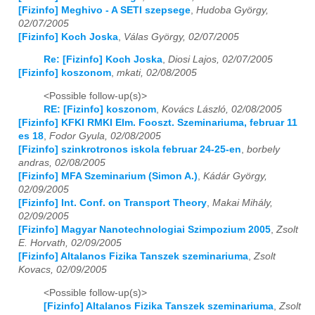
[Fizinfo] Meghivo - A SETI szepsege
,
Hudoba György,
02/07/2005
2017
01
02
03
04
05
06
07
08
09
10
11
12
[Fizinfo] Koch Joska
,
Válas György, 02/07/2005
2018
01
02
03
04
05
06
07
08
09
10
11
12
Re: [Fizinfo] Koch Joska
,
Diosi Lajos, 02/07/2005
[Fizinfo] koszonom
,
mkati, 02/08/2005
2019
01
02
03
04
05
06
07
08
09
10
11
12
<Possible follow-up(s)>
RE: [Fizinfo] koszonom
,
Kovács László, 02/08/2005
2020
01
02
03
04
05
06
07
08
09
10
11
12
[Fizinfo] KFKI RMKI Elm. Fooszt. Szeminariuma, februar 11
es 18
,
Fodor Gyula, 02/08/2005
2021
01
02
03
04
05
06
07
08
09
10
11
12
[Fizinfo] szinkrotronos iskola februar 24-25-en
,
borbely
andras, 02/08/2005
2022
01
02
03
04
05
06
07
08
09
10
11
12
[Fizinfo] MFA Szeminarium (Simon A.)
,
Kádár György,
02/09/2005
2023
01
02
03
04
05
06
07
08
09
10
11
12
[Fizinfo] Int. Conf. on Transport Theory
,
Makai Mihály,
02/09/2005
2024
01
02
03
04
05
06
07
08
09
10
11
12
[Fizinfo] Magyar Nanotechnologiai Szimpozium 2005
,
Zsolt
E. Horvath, 02/09/2005
2025
01
02
03
04
05
06
07
08
09
10
11
12
[Fizinfo] Altalanos Fizika Tanszek szeminariuma
,
Zsolt
Kovacs, 02/09/2005
2026
01
02
03
04
05
06
07
08
09
10
11
12
<Possible follow-up(s)>
[Fizinfo] Altalanos Fizika Tanszek szeminariuma
,
Zsolt