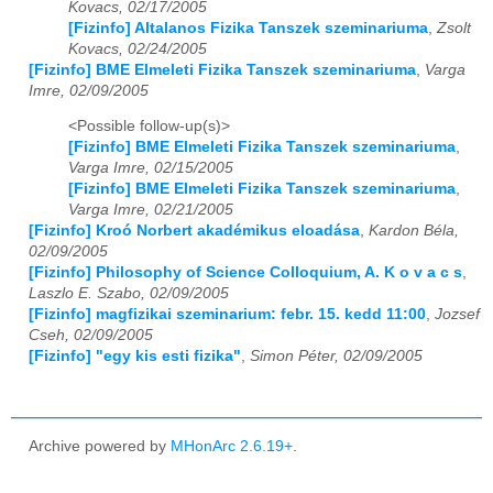
Kovacs, 02/17/2005
[Fizinfo] Altalanos Fizika Tanszek szeminariuma
,
Zsolt
Kovacs, 02/24/2005
[Fizinfo] BME Elmeleti Fizika Tanszek szeminariuma
,
Varga
Imre, 02/09/2005
<Possible follow-up(s)>
[Fizinfo] BME Elmeleti Fizika Tanszek szeminariuma
,
Varga Imre, 02/15/2005
[Fizinfo] BME Elmeleti Fizika Tanszek szeminariuma
,
Varga Imre, 02/21/2005
[Fizinfo] Kroó Norbert akadémikus eloadása
,
Kardon Béla,
02/09/2005
[Fizinfo] Philosophy of Science Colloquium, A. K o v a c s
,
Laszlo E. Szabo, 02/09/2005
[Fizinfo] magfizikai szeminarium: febr. 15. kedd 11:00
,
Jozsef
Cseh, 02/09/2005
[Fizinfo] "egy kis esti fizika"
,
Simon Péter, 02/09/2005
Archive powered by
MHonArc 2.6.19+
.