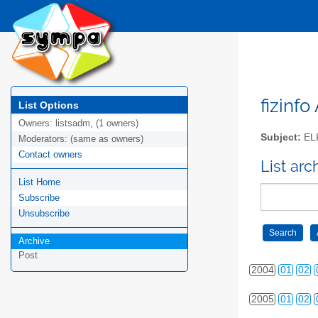
fizinfo
List Options
Owners:
listsadm, (1 owners)
Subject:
EL
Moderators:
(same as owners)
Contact owners
2000
01
02
List arc
List Home
2001
01
02
Subscribe
2002
01
02
Unsubscribe
Archive
2003
01
02
Post
2004
01
02
2005
01
02