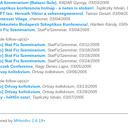
FA Szeminarium (Balazsi-Sule)
,
KADAR Gyorgy, 03/03/2005
03
04
05
06
07
08
09
10
11
12
zkeptikus konferencia holnap - a neten is eloben!
,
Tepliczky István,
RFT tea: Horvath Viktor a sebessegmeresrol
,
Tamas Geszti, 03/04/2
03
04
05
06
07
08
09
10
11
12
ermeszet Vilaga
,
chemonet, 03/04/2005
mlekezteto Budapesti Szkeptikus Konferencia!
,
Härtlein Károly, 03/
03
04
05
06
07
08
09
10
11
12
tat Fiz Szeminarium
,
StatFizSzeminar, 03/04/2005
03
04
05
06
07
08
09
10
11
12
le follow-up(s)>
fo] Stat Fiz Szeminarium
,
StatFizSzeminar, 03/11/2005
03
04
05
06
07
08
09
10
11
12
fo] Stat Fiz Szeminarium
,
StatFizSzeminar, 03/18/2005
fo] Stat Fiz Szeminarium
,
StatFizSzeminar, 03/18/2005
fo] Stat Fiz Szeminarium
,
StatFizSzeminar, 03/24/2005
03
04
05
06
07
08
09
10
11
12
laczek Conference
,
Nagy Denes Lajos, 03/05/2005
rtvay kollokvium
,
Ortvay kollokvium, 03/06/2005
03
04
05
06
07
08
09
10
11
12
le follow-up(s)>
03
04
05
06
07
08
09
10
11
12
fo] Ortvay kollokvium
,
Ortvay kollokvium, 03/13/2005
fo] Ortvay kollokvium
,
Ortvay kollokvium, 03/29/2005
03
04
05
06
07
08
09
10
11
12
y - hétfőn este!
,
Tepliczky István, 03/07/2005
03
04
05
06
07
08
09
10
11
12
ered by
MHonArc 2.6.19+
.