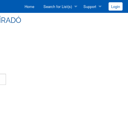
Home
Search for List(s)
Support
Login
HÍRADÓ