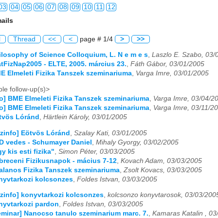
03
04
05
06
07
08
09
10
11
12
ails
03
04
05
06
07
08
09
10
11
12
l
Thread
<<
<
page # 1/4
>
>>
03
04
05
06
07
08
09
10
11
12
hilosophy of Science Colloquium, L. N e m e s
,
Laszlo E. Szabo, 03/
tatFizNap2005 - ELTE, 2005. március 23.
,
Fáth Gábor, 03/01/2005
03
04
05
06
07
08
09
10
11
12
ME Elmeleti Fizika Tanszek szeminariuma
,
Varga Imre, 03/01/2005
03
04
05
06
07
08
09
10
11
12
le follow-up(s)>
fo] BME Elmeleti Fizika Tanszek szeminariuma
,
Varga Imre, 03/04/2
03
04
05
06
07
08
09
10
11
12
fo] BME Elmeleti Fizika Tanszek szeminariuma
,
Varga Imre, 03/11/2
ötvös Lóránd
,
Härtlein Károly, 03/01/2005
03
04
05
06
07
08
09
10
11
12
izinfo] Eötvös Lóránd
,
Szalay Kati, 03/01/2005
hD vedes - Schumayer Daniel
,
Mihaly Gyorgy, 03/02/2005
03
04
05
06
07
08
09
10
11
12
y kis esti fizika"
,
Simon Péter, 03/03/2005
ebreceni Fizikusnapok - mácius 7-12
,
Kovach Adam, 03/03/2005
03
04
05
06
07
08
09
10
11
12
ltalanos Fizika Tanszek szeminariuma
,
Zsolt Kovacs, 03/03/2005
onyvtarkozi kolcsonzes
,
Foldes Istvan, 03/03/2005
03
04
05
06
07
08
09
10
11
12
izinfo] konyvtarkozi kolcsonzes
,
kolcsonzo konyvtarosok, 03/03/200
onyvtarkozi pardon
,
Foldes Istvan, 03/03/2005
03
04
05
06
07
08
09
10
11
12
Seminar] Nanocso tanulo szeminarium marc. 7.
,
Kamaras Katalin , 03