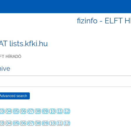
fizinfo - ELFT 
 AT lists.kfki.hu
FT HÍRADÓ
03
04
05
06
07
08
09
10
11
12
hive
03
04
05
06
07
08
09
10
11
12
03
04
05
06
07
08
09
10
11
12
03
04
05
06
07
08
09
10
11
12
03
04
05
06
07
08
09
10
11
12
03
04
05
06
07
08
09
10
11
12