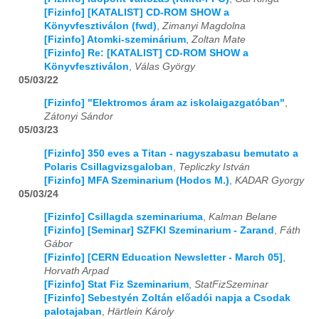
[Fizinfo] [KATALIST] CD-ROM SHOW a
Könyvfesztiválon (fwd)
,
Zimanyi Magdolna
2017
01
02
03
04
05
06
07
08
09
10
11
12
[Fizinfo] Atomki-szeminárium
,
Zoltan Mate
[Fizinfo] Re: [KATALIST] CD-ROM SHOW a
2018
01
02
03
04
05
06
07
08
09
10
11
12
Könyvfesztiválon
,
Válas György
05/03/22
2019
01
02
03
04
05
06
07
08
09
10
11
12
[Fizinfo] "Elektromos áram az iskolaigazgatóban"
,
2020
01
02
03
04
05
06
07
08
09
10
11
12
Zátonyi Sándor
05/03/23
2021
01
02
03
04
05
06
07
08
09
10
11
12
[Fizinfo] 350 eves a Titan - nagyszabasu bemutato a
Polaris Csillagvizsgaloban
,
Tepliczky István
2022
01
02
03
04
05
06
07
08
09
10
11
12
[Fizinfo] MFA Szeminarium (Hodos M.)
,
KADAR Gyorgy
05/03/24
2023
01
02
03
04
05
06
07
08
09
10
11
12
[Fizinfo] Csillagda szeminariuma
,
Kalman Belane
2024
01
02
03
04
05
06
07
08
09
10
11
12
[Fizinfo] [Seminar] SZFKI Szeminarium - Zarand
,
Fáth
Gábor
[Fizinfo] [CERN Education Newsletter - March 05]
,
2025
01
02
03
04
05
06
07
08
09
10
11
12
Horvath Arpad
[Fizinfo] Stat Fiz Szeminarium
,
StatFizSzeminar
2026
01
02
03
04
05
06
07
08
09
10
11
12
[Fizinfo] Sebestyén Zoltán előadói napja a Csodak
palotajaban
,
Härtlein Károly