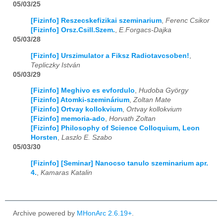
05/03/25
[Fizinfo] Reszecskefizikai szeminarium
,
Ferenc Csikor
[Fizinfo] Orsz.Csill.Szem.
,
E.Forgacs-Dajka
05/03/28
[Fizinfo] Urszimulator a Fiksz Radiotavcsoben!
,
Tepliczky István
05/03/29
[Fizinfo] Meghivo es evfordulo
,
Hudoba György
[Fizinfo] Atomki-szeminárium
,
Zoltan Mate
[Fizinfo] Ortvay kollokvium
,
Ortvay kollokvium
[Fizinfo] memoria-ado
,
Horvath Zoltan
[Fizinfo] Philosophy of Science Colloquium, Leon
Horsten
,
Laszlo E. Szabo
05/03/30
[Fizinfo] [Seminar] Nanocso tanulo szeminarium apr.
4.
,
Kamaras Katalin
Archive powered by
MHonArc 2.6.19+
.