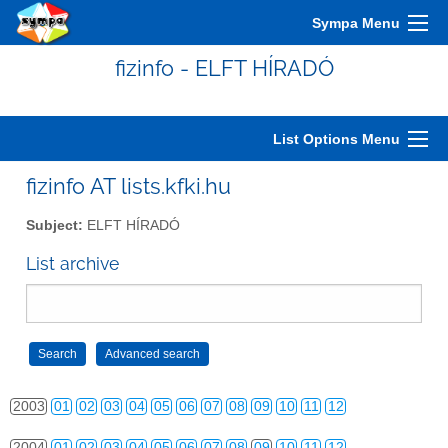
Sympa Menu
fizinfo - ELFT HÍRADÓ
List Options Menu
fizinfo AT lists.kfki.hu
Subject:
ELFT HÍRADÓ
List archive
2000
01
02
03
04
05
06
07
08
09
10
11
12
2001
01
02
03
04
05
06
07
08
09
10
11
12
2002
01
02
03
04
05
06
07
08
09
10
11
12
2003
01
02
03
04
05
06
07
08
09
10
11
12
2004
01
02
03
04
05
06
07
08
09
10
11
12