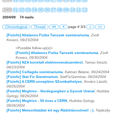
2005
01
02
03
04
05
06
07
08
09
10
11
12
2004/09 74 mails
2006
01
02
03
04
05
06
07
08
09
10
11
12
Chronological
Thread
<<
<
page # 3/3
>
>>
2007
01
02
03
04
05
06
07
08
09
10
11
12
[Fizinfo] Altalanos Fizika Tanszek szeminariuma
,
Zsolt
Kovacs, 09/23/2004
2008
01
02
03
04
05
06
07
08
09
10
11
12
<Possible follow-up(s)>
2009
01
02
03
04
05
06
07
08
09
10
11
12
[Fizinfo] Altalanos Fizika Tanszek szeminariuma
,
Zsolt
Kovacs, 09/30/2004
2010
01
02
03
04
05
06
07
08
09
10
11
12
[Fizinfo] NZA korrelalt elektronrendszerekrol
,
Tamas Geszti,
09/23/2004
2011
01
02
03
04
05
06
07
08
09
10
11
12
[Fizinfo] Csillagda szeminariuma
,
Kalman Belane, 09/24/2004
[Fizinfo] Stat Fiz Szeminarium
,
StatFizSzeminar, 09/24/2004
[Fizinfo] A CERN unneplése SZombathelyen
,
Kovács László,
2012
01
02
03
04
05
06
07
08
09
10
11
12
09/25/2004
[Fizinfo] Meghivo - Vendegsegben a Gyuruk Uranal
,
Hudoba
2013
01
02
03
04
05
06
07
08
09
10
11
12
György, 09/26/2004
[Fizinfo] Meghivo - 50 éves a CERN
,
Hudoba György,
2014
01
02
03
04
05
06
07
08
09
10
11
12
09/26/2004
[Fizinfo] Meteorittalálat ért egy Rádiótávcsövet! :-)
,
Tepliczky
2015
01
02
03
04
05
06
07
08
09
10
11
12