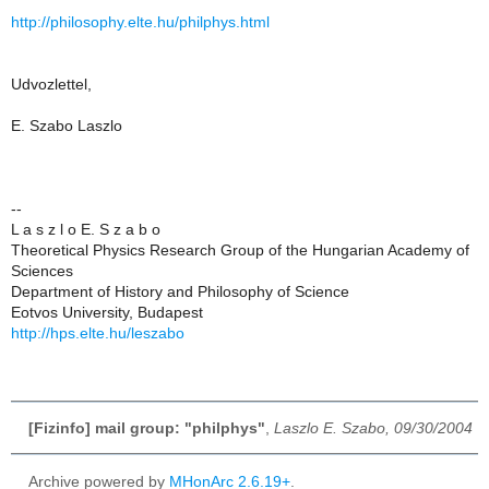
http://philosophy.elte.hu/philphys.html
Udvozlettel,
E. Szabo Laszlo
--
L a s z l o E. S z a b o
Theoretical Physics Research Group of the Hungarian Academy of
Sciences
Department of History and Philosophy of Science
Eotvos University, Budapest
http://hps.elte.hu/leszabo
[Fizinfo] mail group: "philphys"
,
Laszlo E. Szabo, 09/30/2004
Archive powered by
MHonArc 2.6.19+
.