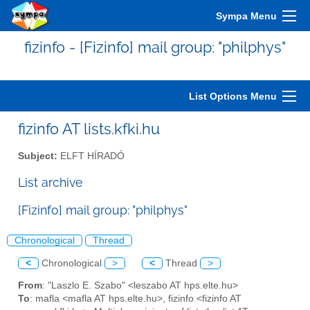
Sympa Menu
fizinfo - [Fizinfo] mail group: "philphys"
List Options Menu
fizinfo AT lists.kfki.hu
Subject:
ELFT HÍRADÓ
List archive
[Fizinfo] mail group: "philphys"
Chronological
Thread
<
Chronological
>
<
Thread
>
From
: "Laszlo E. Szabo" <leszabo AT hps.elte.hu>
To
: mafla <mafla AT hps.elte.hu>, fizinfo <fizinfo AT