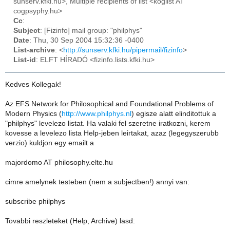
sunserv.kfki.hu>, Multiple recipients of list <koglist AT
cogpsyphy.hu>
Cc
:
Subject
: [Fizinfo] mail group: "philphys"
Date
: Thu, 30 Sep 2004 15:32:36 -0400
List-archive
: <
http://sunserv.kfki.hu/pipermail/fizinfo
>
List-id
: ELFT HÍRADÓ <fizinfo.lists.kfki.hu>
Kedves Kollegak!
Az EFS Network for Philosophical and Foundational Problems of
Modern Physics (
http://www.philphys.nl
) egisze alatt elinditottuk a
"philphys" levelezo listat. Ha valaki fel szeretne iratkozni, kerem
kovesse a levelezo lista Help-jeben leirtakat, azaz (legegyszerubb
verzio) kuldjon egy emailt a
majordomo AT philosophy.elte.hu
cimre amelynek testeben (nem a subjectben!) annyi van:
subscribe philphys
Tovabbi reszleteket (Help, Archive) lasd: