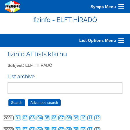
Sympa Menu
fizinfo - ELFT HÍRADÓ
List Options Menu
fizinfo AT lists.kfki.hu
Subject:
ELFT HÍRADÓ
List archive
2000
01
02
03
04
05
06
07
08
09
10
11
12
2001
01
02
03
04
05
06
07
08
09
10
11
12
2002
01
02
03
04
05
06
07
08
09
10
11
12