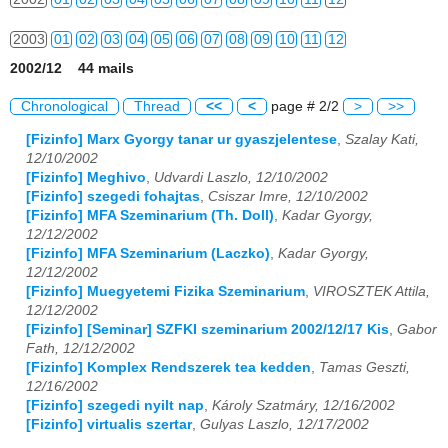
2003
01
02
03
04
05
06
07
08
09
10
11
12
2002/12 44 mails
2004
01
02
03
04
05
06
07
08
09
10
11
12
Chronological
Thread
<<
<
page # 2/2
>
>>
2005
01
02
03
04
05
06
07
08
09
10
11
12
[Fizinfo] Marx Gyorgy tanar ur gyaszjelentese
,
Szalay Kati,
12/10/2002
2006
01
02
03
04
05
06
07
08
09
10
11
12
[Fizinfo] Meghivo
,
Udvardi Laszlo, 12/10/2002
[Fizinfo] szegedi fohajtas
,
Csiszar Imre, 12/10/2002
2007
01
02
03
04
05
06
07
08
09
10
11
12
[Fizinfo] MFA Szeminarium (Th. Doll)
,
Kadar Gyorgy,
12/12/2002
2008
01
02
03
04
05
06
07
08
09
10
11
12
[Fizinfo] MFA Szeminarium (Laczko)
,
Kadar Gyorgy,
12/12/2002
2009
01
02
03
04
05
06
07
08
09
10
11
12
[Fizinfo] Muegyetemi Fizika Szeminarium
,
VIROSZTEK Attila,
12/12/2002
2010
01
02
03
04
05
06
07
08
09
10
11
12
[Fizinfo] [Seminar] SZFKI szeminarium 2002/12/17 Kis
,
Gabor
Fath, 12/12/2002
2011
01
02
03
04
05
06
07
08
09
10
11
12
[Fizinfo] Komplex Rendszerek tea kedden
,
Tamas Geszti,
12/16/2002
2012
01
02
03
04
05
06
07
08
09
10
11
12
[Fizinfo] szegedi nyilt nap
,
Károly Szatmáry, 12/16/2002
[Fizinfo] virtualis szertar
,
Gulyas Laszlo, 12/17/2002
2013
01
02
03
04
05
06
07
08
09
10
11
12