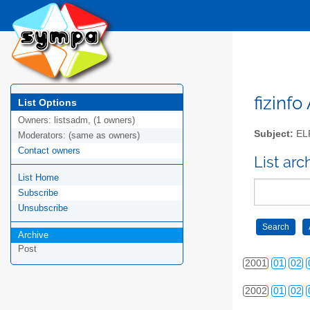
fizinfo
List Options
Owners:
listsadm, (1 owners)
Subject:
EL
Moderators:
(same as owners)
Contact owners
List arc
List Home
Subscribe
Unsubscribe
2000
01
02
Archive
Post
2001
01
02
2002
01
02