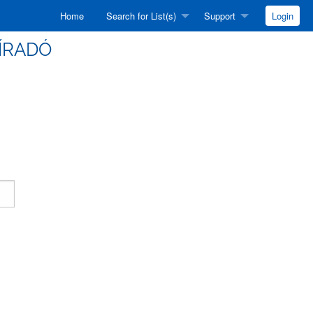
Home
Search for List(s)
Support
Login
HÍRADÓ