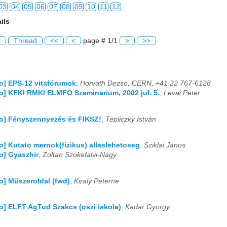
03
04
05
06
07
08
09
10
11
12
ils
03
04
05
06
07
08
09
10
11
12
l
Thread
<<
<
page # 1/1
>
>>
03
04
05
06
07
08
09
10
11
12
03
04
05
06
07
08
09
10
11
12
fo] EPS-12 vitafórumok
,
Horvath Dezso, CERN, +41 22 767-6128
03
04
05
06
07
08
09
10
11
12
fo] KFKI RMKI ELMFO Szeminarium, 2002 jul. 5.
,
Levai Peter
03
04
05
06
07
08
09
10
11
12
fo] Fényszennyezés és FIKSZ!
,
Tepliczky István
03
04
05
06
07
08
09
10
11
12
fo] Kutato mernok(fizikus) allaslehetoseg
,
Sziklai Janos
03
04
05
06
07
08
09
10
11
12
fo] Gyaszhir
,
Zoltan Szokefalvi-Nagy
03
04
05
06
07
08
09
10
11
12
fo] Műszeroldal (fwd)
,
Kiraly Peterne
03
04
05
06
07
08
09
10
11
12
fo] ELFT AgTud Szakcs (oszi iskola)
,
Kadar Gyorgy
03
04
05
06
07
08
09
10
11
12