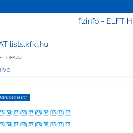
fizinfo - ELFT 
 AT lists.kfki.hu
FT HÍRADÓ
hive
03
04
05
06
07
08
09
10
11
12
03
04
05
06
07
08
09
10
11
12
03
04
05
06
07
08
09
10
11
12