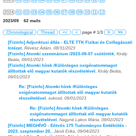
2024
01
02
03
04
05
06
07
08
09
10
11
12
2023/09 62 mails
2025
01
02
03
04
05
06
07
08
09
10
11
12
Chronological
Thread
<<
<
page # 1/3
>
>>
2026
01
02
03
04
05
06
07
08
09
10
11
12
[Fizinfo] Adjunktusi állás - ELTE TTK Fizikai és Csillagászati
Intézet
,
Révész Ádám, 08/31/2023
[Fizinfo] Atomki szeminárium /2023-09-07 csütörtök
,
Király
Beáta, 09/01/2023
[Fizinfo] Atomki hírek /Különleges oxigénatommagot
állítottak elő magyar kutatók részvételével
,
Király Beáta,
09/01/2023
Re: [Fizinfo] Atomki hírek /Különleges
oxigénatommagot állítottak elő magyar kutatók
részvételével
,
sukosd, 09/01/2023
Re: [Fizinfo] Atomki hírek /Különleges
oxigénatommagot állítottak elő magyar kutatók
részvételével
,
Nagyné Lakos Mária, 09/02/2023
[Fizinfo] MEGHÍVÓ - Eötvös 175 Tudományos Emlékülés -
2023. szeptember 20.
,
Jároli Erika, 09/04/2023