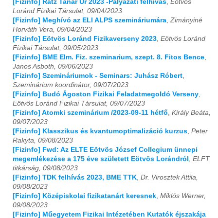
[Fizinfo] Rátz Tanár Úr 2023 -Pályázati felhívás
,
Eötvös
Loránd Fizikai Társulat, 09/04/2023
[Fizinfo] Meghívó az ELI ALPS szemináriumára
,
Zimányiné
Horváth Vera, 09/04/2023
[Fizinfo] Eötvös Loránd Fizikaverseny 2023
,
Eötvös Loránd
Fizikai Társulat, 09/05/2023
[Fizinfo] BME Elm. Fiz. szeminarium, szept. 8. Fitos Bence
,
Janos Asboth, 09/06/2023
[Fizinfo] Szemináriumok - Seminars: Juhász Róbert
,
Szeminárium koordinátor, 09/07/2023
[Fizinfo] Budó Ágoston Fizikai Feladatmegoldó Verseny
,
Eötvös Loránd Fizikai Társulat, 09/07/2023
[Fizinfo] Atomki szeminárium /2023-09-11 hétfő
,
Király Beáta,
09/07/2023
[Fizinfo] Klasszikus és kvantumoptimalizáció kurzus
,
Peter
Rakyta, 09/08/2023
[Fizinfo] Fwd: Az ELTE Eötvös József Collegium ünnepi
megemlékezése a 175 éve született Eötvös Lorándról
,
ELFT
titkárság, 09/08/2023
[Fizinfo] TDK felhívás 2023, BME TTK
,
Dr. Virosztek Attila,
09/08/2023
[Fizinfo] Középiskolai fizikatanárt keresnek
,
Miklós Werner,
09/08/2023
[Fizinfo] Műegyetem Fizikai Intézetében Kutatók éjszakája