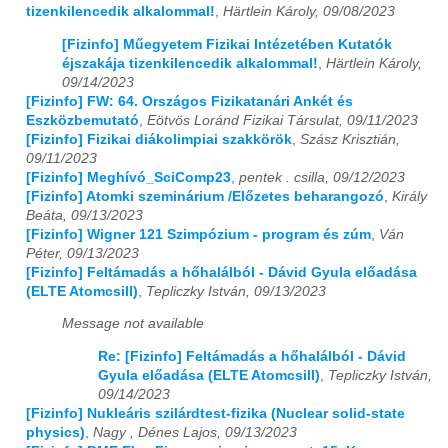
tizenkilencedik alkalommal!
,
Härtlein Károly, 09/08/2023
[Fizinfo] Műegyetem Fizikai Intézetében Kutatók
éjszakája tizenkilencedik alkalommal!
,
Härtlein Károly,
09/14/2023
[Fizinfo] FW: 64. Országos Fizikatanári Ankét és
Eszközbemutató
,
Eötvös Loránd Fizikai Társulat, 09/11/2023
[Fizinfo] Fizikai diákolimpiai szakkörök
,
Szász Krisztián,
09/11/2023
[Fizinfo] Meghívó_SciComp23
,
pentek . csilla, 09/12/2023
[Fizinfo] Atomki szeminárium /Előzetes beharangozó
,
Király
Beáta, 09/13/2023
[Fizinfo] Wigner 121 Szimpózium - program és zúm
,
Ván
Péter, 09/13/2023
[Fizinfo] Feltámadás a hőhalálból - Dávid Gyula előadása
(ELTE Atomcsill)
,
Tepliczky István, 09/13/2023
Message not available
Re: [Fizinfo] Feltámadás a hőhalálból - Dávid
Gyula előadása (ELTE Atomcsill)
,
Tepliczky István,
09/14/2023
[Fizinfo] Nukleáris szilárdtest-fizika (Nuclear solid-state
physics)
,
Nagy , Dénes Lajos, 09/13/2023