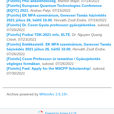
[Fizinfo] PhD álláslehetőség
,
Márton Major, 07/14/2021
[Fizinfo] European Quantum Technologies Conference
(EQTC) 2021
,
Andras Palyi, 07/15/2021
[Fizinfo] EK MFA szeminárium, Gerecsei Tamás házivédés
2021 július 26, hétfő 10.00
,
Horváth Zsolt Endre, 07/19/2021
[Fizinfo] Dr. Csom Gyula professzor gyászjelentése
,
sukosd,
07/20/2021
[Fizinfo] Fizikai TDK-2021 info, ELTE
,
Dr. Nguyen Quang
Chinh, 07/23/2021
[Fizinfo] Emlékeztető: EK MFA szeminárium, Gerecsei Tamás
házivédés 2021 július 26, hétfő 10.00
,
Horváth Zsolt Endre,
07/26/2021
[Fizinfo] Csom Professzor úr temetése / Gyászjelentés
végleges formában
,
sukosd, 07/26/2021
[Fizinfo] Fwd: Apply for the MSCFP Scholarship!
,
sukosd,
07/30/2021
Archive powered by
MHonArc 2.6.19+
.
Powered by Sympa 6.2.76