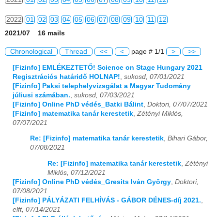
2022
01
02
03
04
05
06
07
08
09
10
11
12
2021/07 16 mails
2023
01
02
03
04
05
06
07
08
09
10
11
12
Chronological
Thread
<<
<
page # 1/1
>
>>
2024
01
02
03
04
05
06
07
08
09
10
11
12
[Fizinfo] EMLÉKEZTETŐ! Science on Stage Hungary 2021
Regisztrációs határidő HOLNAP!
,
sukosd, 07/01/2021
2025
01
02
03
04
05
06
07
08
09
10
11
12
[Fizinfo] Paksi telephelyvizsgálat a Magyar Tudomány
júliusi számában.
,
sukosd, 07/03/2021
2026
01
02
03
04
05
06
07
08
09
10
11
12
[Fizinfo] Online PhD védés_Batki Bálint
,
Doktori, 07/07/2021
[Fizinfo] matematika tanár kerestetik
,
Zétényi Miklós,
07/07/2021
Re: [Fizinfo] matematika tanár kerestetik
,
Bihari Gábor,
07/08/2021
Re: [Fizinfo] matematika tanár kerestetik
,
Zétényi
Miklós, 07/12/2021
[Fizinfo] Online PhD védés_Gresits Iván György
,
Doktori,
07/08/2021
[Fizinfo] PÁLYÁZATI FELHÍVÁS - GÁBOR DÉNES-díj 2021.
,
elft, 07/14/2021