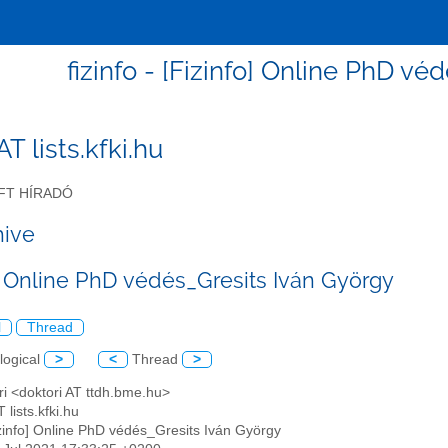
fizinfo - [Fizinfo] Online PhD v
 AT lists.kfki.hu
FT HÍRADÓ
hive
o] Online PhD védés_Gresits Iván György
l
Thread
logical
>
<
Thread
>
ri <doktori AT ttdh.bme.hu>
T lists.kfki.hu
izinfo] Online PhD védés_Gresits Iván György