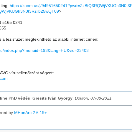
ting:
https://zoom.us/j/94951650241?pwd=ZzBtQ3RQWjVKUGh3N0t3
QWjVKUGh3N0t3Rzlib25wQT09
>
9 5165 0241
655
 a tézisfüzet megtekinthető az alábbi internet címen:
ri.hu/index.php?menuid=193&lang=HU&vid=23403
AVG vírusellenőrzést végzett.
.com
nline PhD védés_Gresits Iván György
,
Doktori, 07/08/2021
ered by
MHonArc 2.6.19+
.