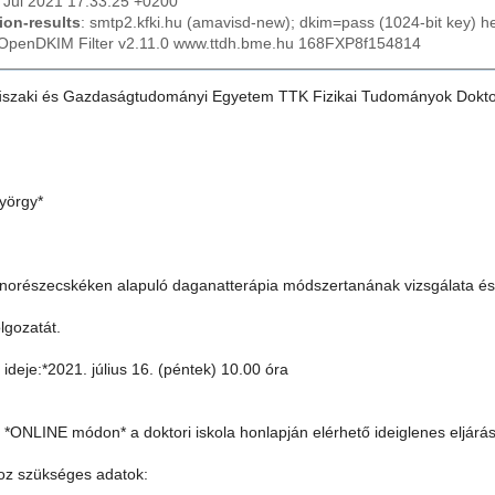
8 Jul 2021 17:33:25 +0200
ion-results
: smtp2.kfki.hu (amavisd-new); dkim=pass (1024-bit key) 
 OpenDKIM Filter v2.11.0 www.ttdh.bme.hu 168FXP8f154814
szaki és Gazdaságtudományi Egyetem TTK Fizikai Tudományok Doktori 
György*
orészecskéken alapuló daganatterápia módszertanának vizsgálata és 
lgozatát.
a ideje:*2021. július 16. (péntek) 10.00 óra
a *ONLINE módon* a doktori iskola honlapján elérhető ideiglenes eljárá
oz szükséges adatok: