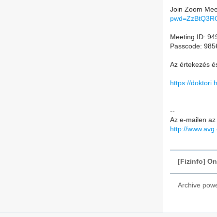
Join Zoom Mee
pwd=ZzBtQ3R
Meeting ID: 94
Passcode: 985
Az értekezés és
https://dokto
--
Az e-mailen az 
http://www.avg
[Fizinfo] O
Archive pow