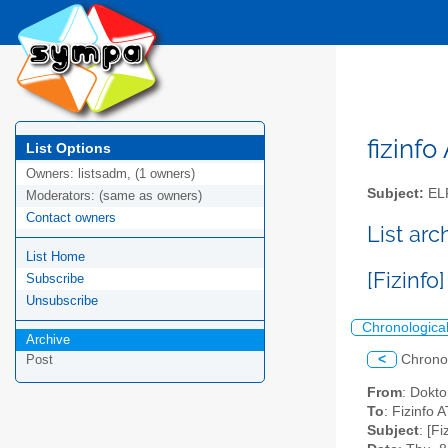
fizinfo
List Options
Owners:
listsadm, (1 owners)
Subject:
EL
Moderators:
(same as owners)
Contact owners
List arc
List Home
[Fizinf
Subscribe
Unsubscribe
Chronologica
Archive
<
Chrono
Post
From
: Dokto
To
: Fizinfo A
Subject
: [F