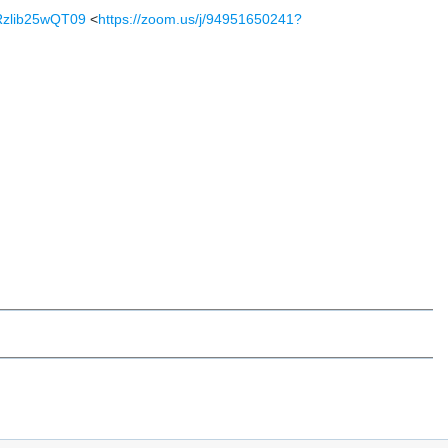
Rzlib25wQT09
<
https://zoom.us/j/94951650241?