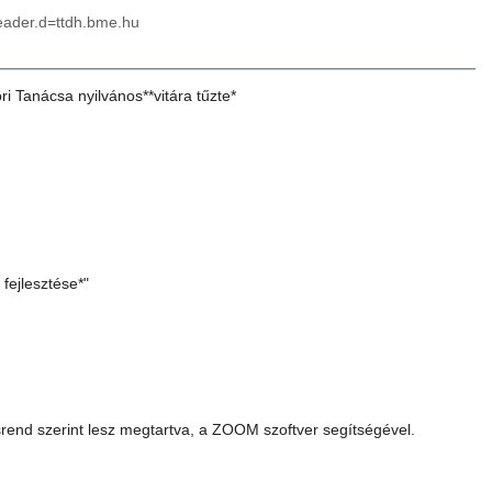
header.d=ttdh.bme.hu
Tanácsa nyilvános**vitára tűzte*
fejlesztése*"
srend szerint lesz megtartva, a ZOOM szoftver segítségével.