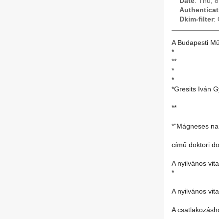
Date
: Thu, 
Authenticat
Dkim-filter
:
A Budapesti Mű
*
**
*
*
*Gresits Iván 
**
*"Mágneses nan
című doktori do
A nyilvános vit
*
A nyilvános vit
A csatlakozásh