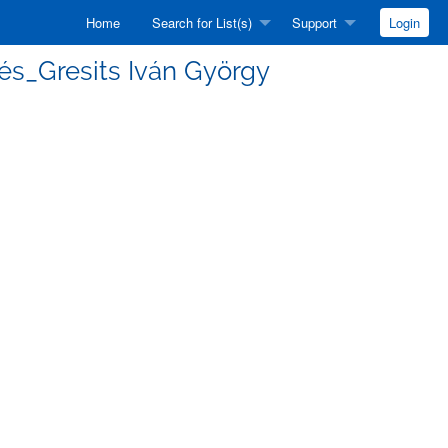
Home
Search for List(s)
Support
Login
édés_Gresits Iván György