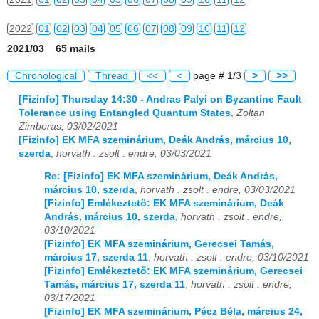
2022
01
02
03
04
05
06
07
08
09
10
11
12
2021/03 65 mails
2023
01
02
03
04
05
06
07
08
09
10
11
12
Chronological
Thread
<<
<
page # 1/3
>
>>
2024
01
02
03
04
05
06
07
08
09
10
11
12
[Fizinfo] Thursday 14:30 - Andras Palyi on Byzantine Fault
Tolerance using Entangled Quantum States
,
Zoltan
2025
01
02
03
04
05
06
07
08
09
10
11
12
Zimboras, 03/02/2021
[Fizinfo] EK MFA szeminárium, Deák András, március 10,
2026
01
02
03
04
05
06
07
08
09
10
11
12
szerda
,
horvath . zsolt . endre, 03/03/2021
Re: [Fizinfo] EK MFA szeminárium, Deák András,
március 10, szerda
,
horvath . zsolt . endre, 03/03/2021
[Fizinfo] Emlékeztető: EK MFA szeminárium, Deák
András, március 10, szerda
,
horvath . zsolt . endre,
03/10/2021
[Fizinfo] EK MFA szeminárium, Gerecsei Tamás,
március 17, szerda 11
,
horvath . zsolt . endre, 03/10/2021
[Fizinfo] Emlékeztető: EK MFA szeminárium, Gerecsei
Tamás, március 17, szerda 11
,
horvath . zsolt . endre,
03/17/2021
[Fizinfo] EK MFA szeminárium, Pécz Béla, március 24,