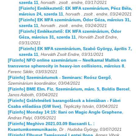
szerda 11
,
horvath . zsolt . endre, 03/17/2021
[Fizinfo] Emlékeztető: EK MFA szeminárium, Pécz Béla,
március 24, szerda 11
,
horvath . zsolt . endre, 03/24/2021
[Fizinfo] EK MFA szeminárium, Ódor Géza, március 31,
szerda 11
,
horvath . zsolt . endre, 03/24/2021
[Fizinfo] Emlékeztető: EK MFA szeminárium, Ódor
Géza, március 31, szerda 11
,
Horváth Zsolt Endre,
03/31/2021
[Fizinfo] EK MFA szeminárium, Szabó György, április 7,
szerda 11
,
Horváth Zsolt Endre, 03/31/2021
[Fizinfo] NFO online szeminárium -- Neelkamal Mallick on
transverse spherocity in heavy-ion collisions, március 8
,
Ferenc Siklér, 03/03/2021
[Fizinfo] Szemináriumok - Seminars: Roósz Gergő
,
Szeminárium koordinátor, 03/04/2021
[Fizinfo] BME Elm. Fiz. Szeminárium, márc. 5, Boldis Bercel
,
Janos Asboth, 03/04/2021
[Fizinfo] Gráfelméleti barangolások a kémiában - Fábri
Csaba előadása (GW live)
,
Tepliczky István, 03/04/2021
[Fizinfo] Monday 14:15: Ilani on Magic Angle Graphene
,
Andras Palyi, 03/05/2021
[Fizinfo] Meghivo 2021.03.09 Bacsardi L. :
Kvantumkommunikacio
,
Dr . Hudoba György, 03/07/2021
[Fizinfo] Elhunyt Tamássyné Lentei Ilona
,
Agnes Vibok,