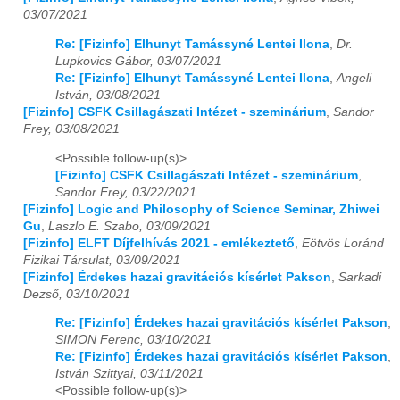
03/07/2021
Re: [Fizinfo] Elhunyt Tamássyné Lentei Ilona
,
Dr.
Lupkovics Gábor, 03/07/2021
Re: [Fizinfo] Elhunyt Tamássyné Lentei Ilona
,
Angeli
István, 03/08/2021
[Fizinfo] CSFK Csillagászati Intézet - szeminárium
,
Sandor
Frey, 03/08/2021
<Possible follow-up(s)>
[Fizinfo] CSFK Csillagászati Intézet - szeminárium
,
Sandor Frey, 03/22/2021
[Fizinfo] Logic and Philosophy of Science Seminar, Zhiwei
Gu
,
Laszlo E. Szabo, 03/09/2021
[Fizinfo] ELFT Díjfelhívás 2021 - emlékeztető
,
Eötvös Loránd
Fizikai Társulat, 03/09/2021
[Fizinfo] Érdekes hazai gravitációs kísérlet Pakson
,
Sarkadi
Dezső, 03/10/2021
Re: [Fizinfo] Érdekes hazai gravitációs kísérlet Pakson
,
SIMON Ferenc, 03/10/2021
Re: [Fizinfo] Érdekes hazai gravitációs kísérlet Pakson
,
István Szittyai, 03/11/2021
<Possible follow-up(s)>