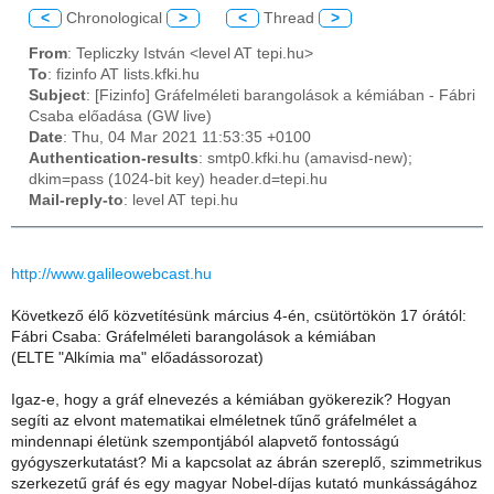
<
Chronological
>
<
Thread
>
From
: Tepliczky István <level AT tepi.hu>
To
: fizinfo AT lists.kfki.hu
Subject
: [Fizinfo] Gráfelméleti barangolások a kémiában - Fábri
Csaba előadása (GW live)
Date
: Thu, 04 Mar 2021 11:53:35 +0100
Authentication-results
: smtp0.kfki.hu (amavisd-new);
dkim=pass (1024-bit key) header.d=tepi.hu
Mail-reply-to
: level AT tepi.hu
http://www.galileowebcast.hu
Következő élő közvetítésünk március 4-én, csütörtökön 17 órától:
Fábri Csaba: Gráfelméleti barangolások a kémiában
(ELTE "Alkímia ma" előadássorozat)
Igaz-e, hogy a gráf elnevezés a kémiában gyökerezik? Hogyan
segíti az elvont matematikai elméletnek tűnő gráfelmélet a
mindennapi életünk szempontjából alapvető fontosságú
gyógyszerkutatást? Mi a kapcsolat az ábrán szereplő, szimmetrikus
szerkezetű gráf és egy magyar Nobel-díjas kutató munkásságához