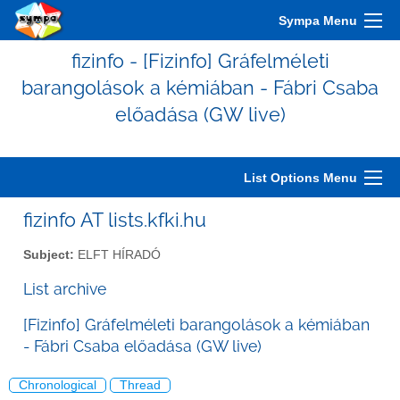
Sympa Menu
fizinfo - [Fizinfo] Gráfelméleti
barangolások a kémiában - Fábri Csaba
előadása (GW live)
List Options Menu
fizinfo AT lists.kfki.hu
Subject:
ELFT HÍRADÓ
List archive
[Fizinfo] Gráfelméleti barangolások a kémiában
- Fábri Csaba előadása (GW live)
Chronological
Thread